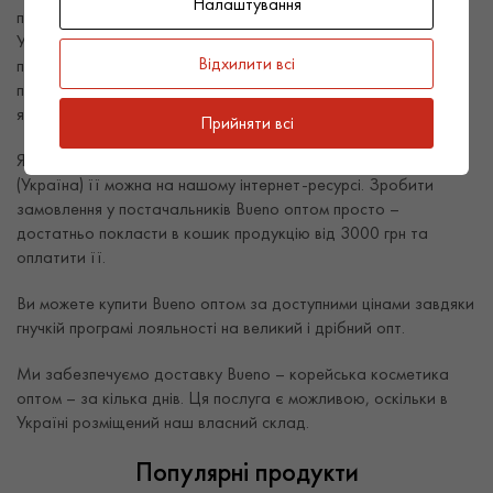
Налаштування
посередників, наша компанія – офіційний дистриб’ютор в
Україні популярних брендів з Кореї. Ми – прямий
Відхилити всі
постачальник корейської косметики, отримуємо оригінальну
продукцію безпосередньо у виробника й ручаємося за її
якість та оригінальність.
Прийняти всі
Якщо вам потрібна Bueno корейська косметика, купити
(Україна) її можна на нашому інтернет-ресурсі. Зробити
замовлення у постачальників Bueno оптом просто –
достатньо покласти в кошик продукцію від 3000 грн та
оплатити її.
Ви можете купити Bueno оптом за доступними цінами завдяки
гнучкій програмі лояльності на великий і дрібний опт.
Ми забезпечуємо доставку Bueno – корейська косметика
оптом – за кілька днів. Ця послуга є можливою, оскільки в
Україні розміщений наш власний склад.
Популярні продукти