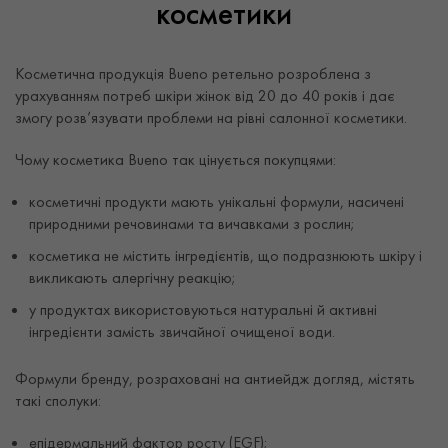
косметики
Косметична продукція Bueno ретельно розроблена з
урахуванням потреб шкіри жінок від 20 до 40 років і дає
змогу розв’язувати проблеми на рівні салонної косметики.
Чому косметика Bueno так цінується покупцями:
косметичні продукти мають унікальні формули, насичені
природними речовинами та вичавками з рослин;
косметика не містить інгредієнтів, що подразнюють шкіру і
викликають алергічну реакцію;
у продуктах використовуються натуральні й активні
інгредієнти замість звичайної очищеної води.
Формули бренду, розраховані на антиейдж догляд, містять
такі сполуки:
епідермальний фактор росту (EGF);