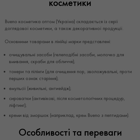
косметики
Bueno косметика оптом (Україна) складається із серії
доглядової косметики, а також декоративної продукції.
Основними товарами в лінійці марки представлені:
очищувальні засоби (гелеподібні засоби, молочко для
вмивання, скраби для обличчя);
тонери та пілінги (для очищення пор, зволожувальні, проти
перших ознак старіння);
емульсії (живильні, антиейдж);
сироватки (антивікові, після косметологічних процедур,
ліфтинг);
креми від зморшок (наприклад, крем Bueno з пептидами).
Особливості та переваги