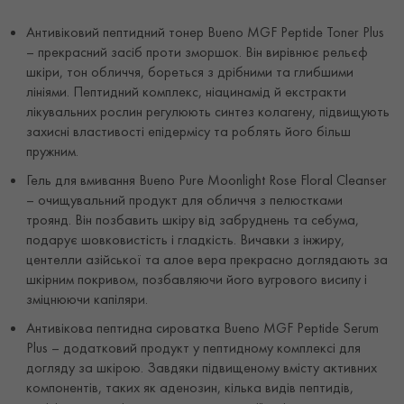
Антивіковий пептидний тонер Bueno MGF Peptide Toner Plus
– прекрасний засіб проти зморшок. Він вирівнює рельєф
шкіри, тон обличчя, бореться з дрібними та глибшими
лініями. Пептидний комплекс, ніацинамід й екстракти
лікувальних рослин регулюють синтез колагену, підвищують
захисні властивості епідермісу та роблять його більш
пружним.
Гель для вмивання Bueno Pure Moonlight Rose Floral Cleanser
– очищувальний продукт для обличчя з пелюстками
троянд. Він позбавить шкіру від забруднень та себума,
подарує шовковистість і гладкість. Вичавки з інжиру,
центелли азійської та алое вера прекрасно доглядають за
шкірним покривом, позбавляючи його вугрового висипу і
зміцнюючи капіляри.
Антивікова пептидна сироватка Bueno MGF Peptide Serum
Plus – додатковий продукт у пептидному комплексі для
догляду за шкірою. Завдяки підвищеному вмісту активних
компонентів, таких як аденозин, кілька видів пептидів,