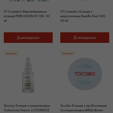
VT Cosmetics Відновлювальна
VT Cosmetics Есенція з
есенція PDRN ESSENCE 100, 30
мікроголками Reedle Shot 300,
ml
50 ml
Докладніше
Докладніше
Новинка
Новинка
Ma:nyo Есенція з ніацинамідом
Tocobo Есенція з пробіотиками
Galactomy Niacin 2.0 ESSENCE
та ніацинамідом Bifida Biome