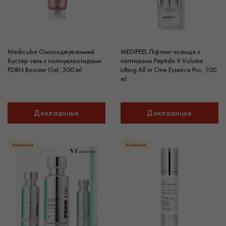
Medicube Омолоджувальний
MEDIPEEL Ліфтинг-есенція з
бустер-гель з полінуклеотидами
пептидами Peptide 9 Volume
PDRN Booster Gel, 300 ml
Lifting All in One Essence Pro, 100
ml
Докладніше
Докладніше
Новинка
Новинка