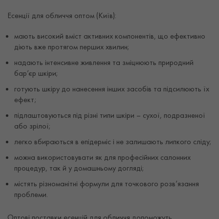
Есенції для обличчя оптом (Київ):
мають високий вміст активних компонентів, що ефективно
діють вже протягом перших хвилин;
надають інтенсивне живлення та зміцнюють природний
бар’єр шкіри;
готують шкіру до нанесення інших засобів та підсилюють їх
ефект;
підлаштовуються під різні типи шкіри – сухої, подразненої
або зрілої;
легко вбираються в епідерміс і не залишають липкого сліду;
можна використовувати як для професійних салонних
процедур, так й у домашньому догляді;
містять різноманітні формули для точкового розв’язання
проблеми.
Оптові поставки есенцій для обличчя допоможуть