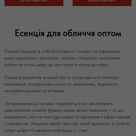
Есенція для обличчя оптом
Есенція поєднує в собі властивості тонера та сироватки,
вона одночасно зволожує, тонізує, стимулює оновлення
клітин та готує шкіру до наступного етапу догляду.
Серед інгредієнтів есенцій часто зустрічаються пептидні
комплекси, гіалуронова кислота, ніацинамід, ферменти,
екстракти рослин та вітаміни.
За принципом дії есенції поділяються на: зволожуючі,
зміцнювальні захисні функції шкіри, висвітлювальні – ті, що
вирівнюють тон та текстуру шкіри та підсилюючі ефект кремів
і сироваток. Завдяки легкій текстурі засіб проникає у глибокі
шари шкіри та швидко покращує її стан.