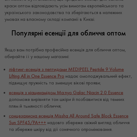
краси оптом відповідають усім вимогам європейського та
українського законодавства та зберігаються в належних
умовах на власному складі компанії в Києві.
Популярні есенції для обличчя оптом
Якщо вам потрібна професійна есенція для обличчя оптом,
обирайте її у нашому магазині:
ліфтинг-есенція з пептидами MEDIPEEL Peptide 9 Volume
Lifting All in One Essence Pro
надає омолоджувальний ефект,
підвищує пружність та зменшує вікові прояви;
есенція з ніацинамідом Ma:nyo Galac Niacin 2.0 Essence
допоможе вирівняти тон шкіри й позбавитися від темних
плям й тьмяності обличчя;
сонцезахисна есенція Missha All Around Safe Block Essence
Sun SPF45/PA+++
надовго збереже свіжий вигляд обличчя
та збереже шкіру від дії сонячного опромінювання.