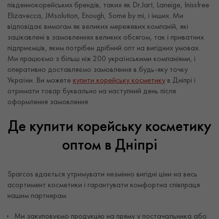
південнокорейських брендів, таких як Dr.Jart, Laneige, Inissfree
Elizavecca, JMsolution, Enough, Some by mi, і інших. Ми
відповідає вимогам як великих мережевих компаній, які
зацікавлені в замовленнях великих обсягом, так і приватних
підприємців, яким потрібен дрібний опт на вигідних умовах.
Ми працюємо з більш ніж 200 українськими компаніями, і
оперативно доставляємо замовлення в будь-яку точку
України. Ви можете
купити корейську косметику
в Дніпрі і
отримати товар буквально на наступний день після
оформлення замовлення.
Де купити корейську косметику
оптом в Дніпрі
Sparcos
вдається утримувати незмінно вигідні ціни на весь
асортимент косметики і гарантувати комфортна співпраця
нашим партнерам:
Ми закуповуємо продукцію на пряму у постачальника або