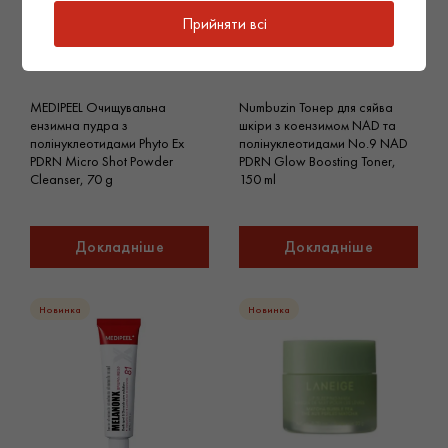
Прийняти всі
MEDIPEEL Очищувальна
Numbuzin Тонер для сяйва
ензимна пудра з
шкіри з коензимом NAD та
полінуклеотидами Phyto Ex
полінуклеотидами No.9 NAD
PDRN Micro Shot Powder
PDRN Glow Boosting Toner,
Cleanser, 70 g
150 ml
Докладніше
Докладніше
Новинка
Новинка