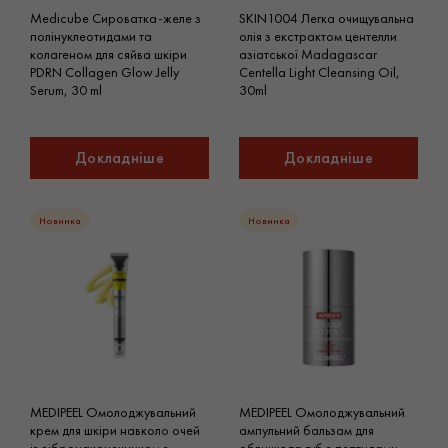
Medicube Сироватка-желе з
SKIN1004 Легка очищувальна
полінуклеотидами та
олія з екстрактом центелли
колагеном для сяйва шкіри
азіатської Madagascar
PDRN Collagen Glow Jelly
Centella Light Cleansing Oil,
Serum, 30 ml
30ml
Докладніше
Докладніше
Новинка
Новинка
MEDIPEEL Омолоджувальний
MEDIPEEL Омолоджувальний
крем для шкіри навколо очей
ампульний бальзам для