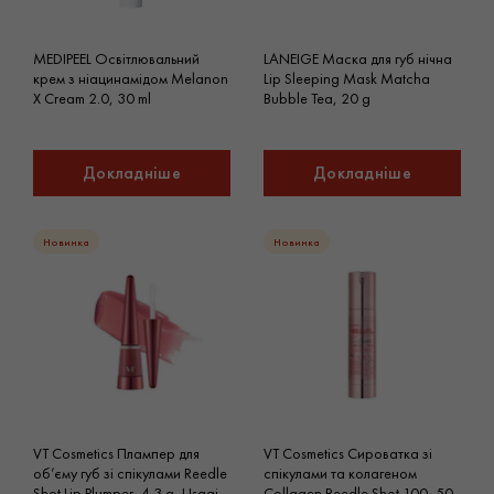
MEDIPEEL Освітлювальний
LANEIGE Маска для губ нічна
крем з ніацинамідом Melanon
Lip Sleeping Mask Matcha
X Cream 2.0, 30 ml
Bubble Tea, 20 g
Докладніше
Докладніше
Новинка
Новинка
VT Cosmetics Плампер для
VT Cosmetics Сироватка зі
об’єму губ зі спікулами Reedle
спікулами та колагеном
Shot Lip Plumper, 4.3 g, Usagi
Collagen Reedle Shot 100, 50