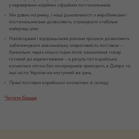
у перевірених надійних офіційних постачальників;
Ми давно на ринку, і наші домовленості з виробниками і
постачальниками дозволяють отримувати стабільні
найкращі ціни;
Налагоджені і відпрацьовані роками процеси дозволяють
забезпечувати максимальну оперативність поставок –
буквально через кілька годин після замовлення товар
готовий до відвантаження – в результаті корейська
косметика оптом без посередників приходить в Дніпро та
інші міста України на наступний же день.
Прямі поставки корейської косметики зі складу
Завдяки тому, що ми закуповуємо косметику або оптом від
Читати більше
виробника з документами, або у прямих постачальників з
бездоганною репутацією, ми не тільки утримуємо ціни на
максимально доступному для наших клієнтів рівні, ми впевнені
в оригінальності і максимальної оперативності поставок.
Косметика зберігатися на нашому складі в Києві, де ми
суворо дотримуємося оптимальний режим вологості і