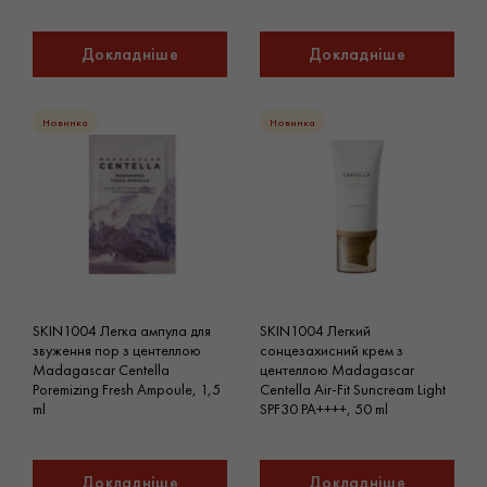
Докладніше
Докладніше
Новинка
Новинка
SKIN1004 Легка ампула для
SKIN1004 Легкий
звуження пор з центеллою
сонцезахисний крем з
Madagascar Centella
центеллою Madagascar
Poremizing Fresh Ampoule, 1,5
Centella Air-Fit Suncream Light
ml
SPF30 PA++++, 50 ml
Докладніше
Докладніше