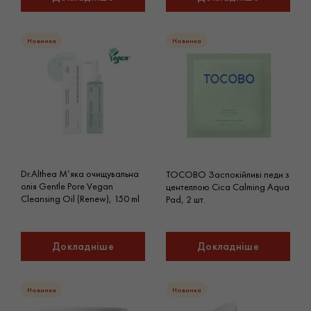
Новинка
Новинка
Dr.Althea М’яка очищувальна
TOCOBO Заспокійливі педи з
олія Gentle Pore Vegan
центеллою Cica Calming Aqua
Cleansing Oil (Renew), 150 ml
Pad, 2 шт.
Докладніше
Докладніше
Новинка
Новинка