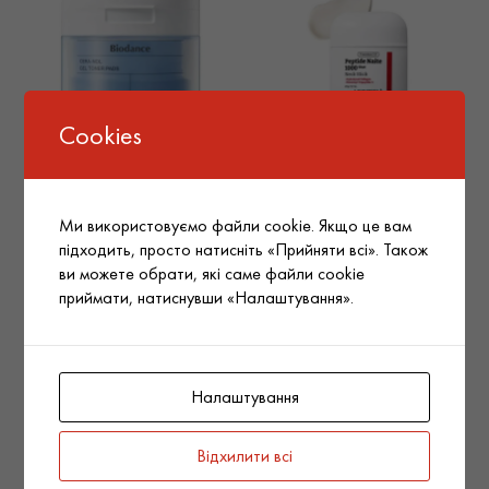
Cookies
Biodance Тонер-педи з
MEDIPEEL Стік для шиї та
керамідами Cera-nol Gel
декольте преміум-класу з
Toner Pads, 60 шт., 140 g
пептидами Premium Peptide
Ми використовуємо файли cookie. Якщо це вам
Naite 1000 Shot Neck Stick
підходить, просто натисніть «Прийняти всі». Також
2.0, 20 g
ви можете обрати, які саме файли cookie
приймати, натиснувши «Налаштування».
Докладніше
Докладніше
Налаштування
Новинка
Новинка
Відхилити всі