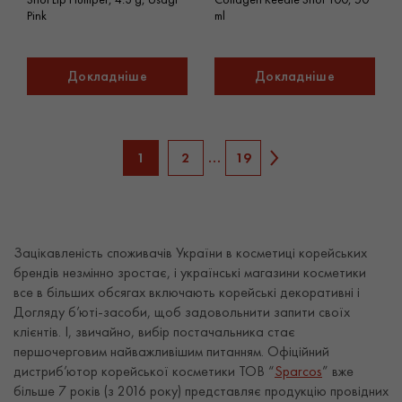
Pink
ml
Докладніше
Докладніше
1
2
…
19
Зацікавленість споживачів України в косметиці корейських
брендів незмінно зростає, і українські магазини косметики
все в більших обсягах включають корейські декоративні і
Догляду б’юті-засоби, щоб задовольнити запити своїх
клієнтів. І, звичайно, вибір постачальника стає
першочерговим найважливішим питанням. Офіційний
дистриб’ютор корейської косметики ТОВ “
Sparcos
” вже
більше 7 років (з 2016 року) представляє продукцію провідних