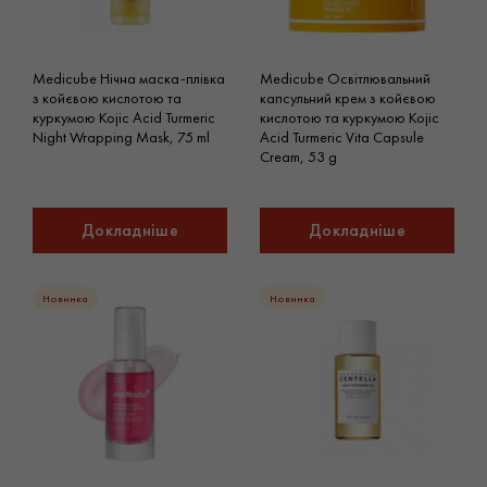
Medicube Нічна маска-плівка
Medicube Освітлювальний
з койєвою кислотою та
капсульний крем з койєвою
куркумою Kojic Acid Turmeric
кислотою та куркумою Kojic
Night Wrapping Mask, 75 ml
Acid Turmeric Vita Capsule
Cream, 53 g
Докладніше
Докладніше
Новинка
Новинка