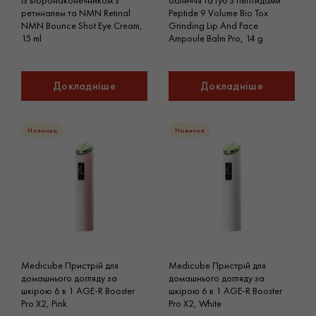
із вібронаконечником з
обличчя та губ з пептидами
ретиналем та NMN Retinal
Peptide 9 Volume Bio Tox
NMN Bounce Shot Eye Cream,
Grinding Lip And Face
15 ml
Ampoule Balm Pro, 14 g
Докладніше
Докладніше
Новинка
Новинка
Medicube Пристрій для
Medicube Пристрій для
домашнього догляду за
домашнього догляду за
шкірою 6 в 1 AGE-R Booster
шкірою 6 в 1 AGE-R Booster
Pro X2, Pink
Pro X2, White