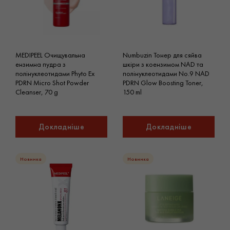
MEDIPEEL Очищувальна
Numbuzin Тонер для сяйва
ензимна пудра з
шкіри з коензимом NAD та
полінуклеотидами Phyto Ex
полінуклеотидами No.9 NAD
PDRN Micro Shot Powder
PDRN Glow Boosting Toner,
Cleanser, 70 g
150 ml
Докладніше
Докладніше
Новинка
Новинка