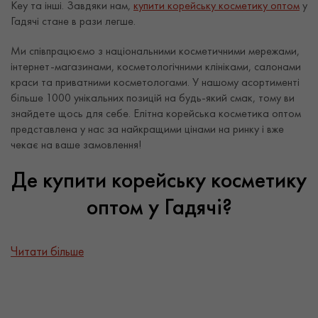
Key та інші. Завдяки нам,
купити корейську косметику оптом
у
Гадячі стане в рази легше.
Ми співпрацюємо з національними косметичними мережами,
інтернет-магазинами, косметологічними клініками, салонами
краси та приватними косметологами. У нашому асортименті
більше 1000 унікальних позицій на будь-який смак, тому ви
знайдете щось для себе. Елітна корейська косметика оптом
представлена у нас за найкращими цінами на ринку і вже
чекає на ваше замовлення!
Де купити корейську косметику
оптом у Гадячі?
Купити корейську косметику оптом без посередників у Гадячі
Читати більше
тепер не проблема. Sparcos – інтернет-магазин, де ви
зможете придбати корейську косметику за найкращою
ціною.