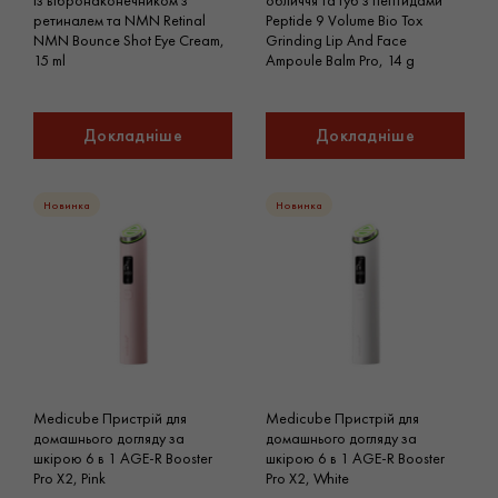
із вібронаконечником з
обличчя та губ з пептидами
ретиналем та NMN Retinal
Peptide 9 Volume Bio Tox
NMN Bounce Shot Eye Cream,
Grinding Lip And Face
15 ml
Ampoule Balm Pro, 14 g
Докладніше
Докладніше
Новинка
Новинка
Medicube Пристрій для
Medicube Пристрій для
домашнього догляду за
домашнього догляду за
шкірою 6 в 1 AGE-R Booster
шкірою 6 в 1 AGE-R Booster
Pro X2, Pink
Pro X2, White