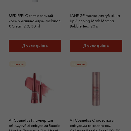
MEDIPEEL Освітлювальний
LANEIGE Маска для губ нічна
крем з ніацинамідом Melanon
Lip Sleeping Mask Matcha
X Cream 2.0, 30 ml
Bubble Tea, 20 g
Докладніше
Докладніше
Новинка
Новинка
VT Cosmetics Плампер для
VT Cosmetics Сироватка зі
об’єму губ зі спікулами Reedle
спікулами та колагеном
Shot Lip Plumper, 4.3 g, Usagi
Collagen Reedle Shot 100, 50