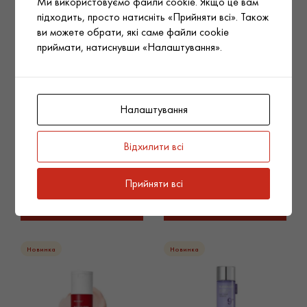
Ми використовуємо файли cookie. Якщо це вам
підходить, просто натисніть «Прийняти всі». Також
ви можете обрати, які саме файли cookie
приймати, натиснувши «Налаштування».
Налаштування
Biodance Тонер-педи з
MEDIPEEL Стік для шиї та
керамідами Cera-nol Gel
декольте преміум-класу з
Toner Pads, 60 шт., 140 g
пептидами Premium Peptide
Відхилити всі
Naite 1000 Shot Neck Stick
2.0, 20 g
Прийняти всі
Докладніше
Докладніше
Новинка
Новинка