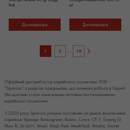
Pink
ml
Докладніше
Докладніше
1
2
…
19
Офіційний дистриб’ютор корейської косметики ТОВ
“
Sparcos
” з радістю повідомляє, що починає роботу в Гадячі!
Ми щасливі стати саме вашим оптовим постачальником
корейської косметики.
З 2020 року Sparcos успішно поставляє на ринок ексклюзивні
корейські бренди: Beauugreen, Bueno, Cosrx, CP-1, Daeng Gi
Meo Ri, Dr.Jart+, Masil, Medi-Peel, MediHeal, Missha, Secret