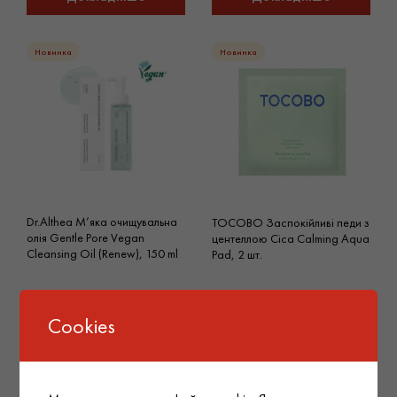
Новинка
Новинка
Dr.Althea М’яка очищувальна
TOCOBO Заспокійливі педи з
олія Gentle Pore Vegan
центеллою Cica Calming Aqua
Cleansing Oil (Renew), 150 ml
Pad, 2 шт.
Докладніше
Докладніше
Cookies
Новинка
Новинка