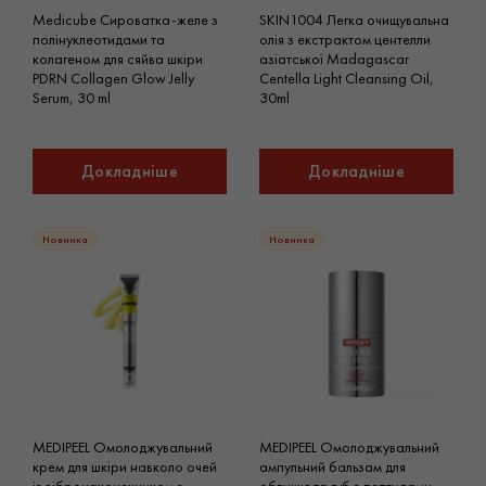
Medicube Сироватка-желе з
SKIN1004 Легка очищувальна
полінуклеотидами та
олія з екстрактом центелли
колагеном для сяйва шкіри
азіатської Madagascar
PDRN Collagen Glow Jelly
Centella Light Cleansing Oil,
Serum, 30 ml
30ml
Докладніше
Докладніше
Новинка
Новинка
MEDIPEEL Омолоджувальний
MEDIPEEL Омолоджувальний
крем для шкіри навколо очей
ампульний бальзам для