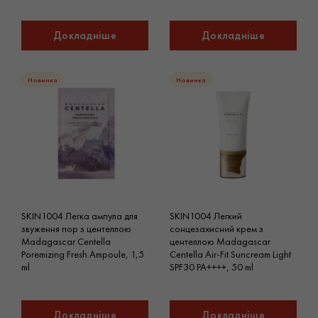
Докладніше
Докладніше
Новинка
Новинка
SKIN1004 Легка ампула для
SKIN1004 Легкий
звуження пор з центеллою
сонцезахисний крем з
Madagascar Centella
центеллою Madagascar
Poremizing Fresh Ampoule, 1,5
Centella Air-Fit Suncream Light
ml
SPF30 PA++++, 50 ml
Докладніше
Докладніше