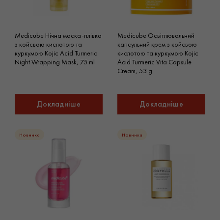
Medicube Нічна маска-плівка
Medicube Освітлювальний
з койєвою кислотою та
капсульний крем з койєвою
куркумою Kojic Acid Turmeric
кислотою та куркумою Kojic
Night Wrapping Mask, 75 ml
Acid Turmeric Vita Capsule
Cream, 53 g
Докладніше
Докладніше
Новинка
Новинка