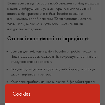
Biome есенція від Tocobo з пробіотиками та ніацинамідом
видаляє забруднення, усуває перші ознаки старіння і
надає шкірі природного сяйва. Tocobo есенція з
ніацинамідом і пробіотиками 50 мл підходить для всіх
типів шкіри, включно з чутливою, і містить тільки
натуральні інгредієнти.
Основні властивості та інгредієнти:
Есенція для зміцнення шкіри Tocobo з пробіотиками та
ніацинамідом розгладжує лінії, покращує еластичність і
стимулює синтез колагену.
Ніацинамід відновлює гідроліпідний бар’єр, зволожує
шкіру і вирівнює її рельєф.
Комплекс пробіотиків, що включає біфідобактерії та
лактококовий фермент, зміцнює мікробіом і захищає
від зовнішніх чинників.
Cookies
Tocobo Bifida Biome есенція для шкіри з пробіотиками
глибоко живить, повертаючи шкірі пружність і здорове