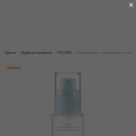
×
Sparcos
Корейська косметика
TOCOBO
Tocobo Есенція з пробіотиками та ніаци
Новинка