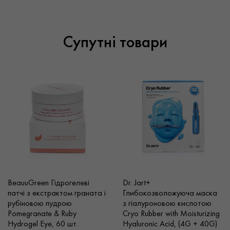
Супутні товари
BeauuGreen Гідрогелеві
Dr. Jart+
патчі з екстрактом граната і
Глибокозволожуюча маска
рубіновою пудрою
з гіалуроновою кислотою
Pomegranate & Ruby
Cryo Rubber with Moisturizing
Hydrogel Eye, 60 шт.
Hyaluronic Acid, (4G + 40G)