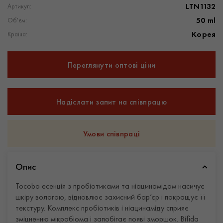
LTN1132
Артикул:
50 ml
Об'єм:
Корея
Країна:
Переглянути оптові ціни
Надіслати запит на співпрацю
Умови співпраці
Опис
Tocobo есенція з пробіотиками та ніацинамідом насичує
шкіру вологою, відновлює захисний бар’єр і покращує її
текстуру. Комплекс пробіотиків і ніацинаміду сприяє
зміцненню мікробіома і запобігає появі зморшок. Bifida