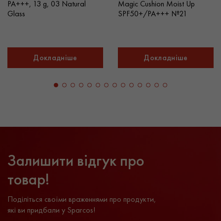
PA+++, 13 g, 03 Natural
Magic Cushion Moist Up
Glass
SPF50+/PA+++ №21
Докладніше
Докладніше
Залишити відгук про
товар!
Поділіться своїми враженнями про продукти,
які ви придбали у Sparcos!