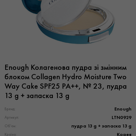
Enough Колагенова пудра зі змінним
блоком Collagen Hydro Moisture Two
Way Cake SPF25 PA++, № 23, пудра
13 g + запаска 13 g
Enough
Бренд:
LTN0929
Артикул:
пудра 13 g + запаска 13 g
Об'єм:
Корея
Країна: