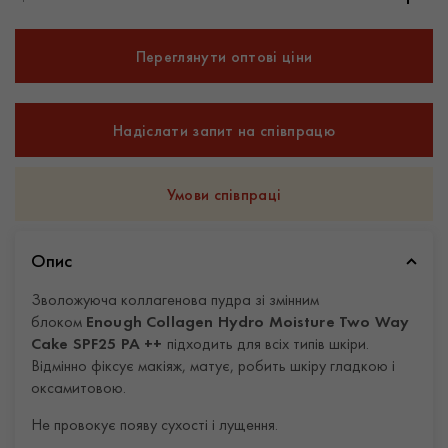
Переглянути оптові ціни
Надіслати запит на співпрацю
Умови співпраці
Опис
Зволожуюча коллагенова пудра зі змінним
блоком
Enough Collagen Hydro Moisture Two Way
Cake SPF25 PA ++
підходить для всіх типів шкіри.
Відмінно фіксує макіяж, матує, робить шкіру гладкою і
оксамитовою.
Не провокує появу сухості і лущення.