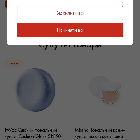
Відхилити всі
Прийняти всі
Супутні товари
Новинка
FWEE Сяючий тональний
Missha Тональний крем-
кушон Cushion Glass SPF50+
кушон зволожувальний