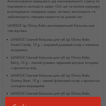
Антиоксиданти захищають від окиснювального стресу та
подовжують молодість шкіри. Олії ши та насіння мурумуру
розгладжують поверхню шкіри, активно зволожують та
забезпечують глянцеве покриття на довгий час.
LANEIGE Lip Glowy Balm зволожувальний бальзам має
такі відтінки:
LANEIGE Сяючий бальзам для губ Lip Glowy Balm,
Sweet Candy, 10 g – яскравий рожевий колір з запахом
льодяника
LANEIGE Сяючий бальзам для губ Lip Glowy Balm,
Berry, 10 g – легкий рожево-червоний відтінок полуниці
з ароматом ягід
LANEIGE Сяючий бальзам для губ Lip Glowy Balm,
Gummy Bear, 10 g – ніжний фіалковий колір з ароматом
солодких ведмедиків
LANEIGE Сяючий бальзам для губ Lip Glowy Balm,
Mango, 10 g – прозоро-жовтий відтінок з ароматом
манго