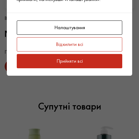
Переваги: ​​
позбавляє від лупи та лущення;
Всі товари бренду Masil
надає гарний блиск і робить структуру волосся
Налаштування
розсипчастою;
нейтралізує подразнення;
Відхилити всі
захищає шкіру і довжину волосся від втрати вологи.
Поділитись товаром:
Прийняти всі
Супутні товари