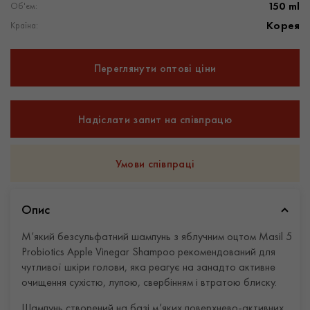
150 ml
Об'єм:
Корея
Країна:
Переглянути оптові ціни
Надіслати запит на співпрацю
Умови співпраці
Опис
М’який безсульфатний шампунь з яблучним оцтом Masil 5
Probiotics Apple Vinegar Shampoo рекомендований для
чутливої ​​шкіри голови, яка реагує на занадто активне
очищення сухістю, лупою, свербінням і втратою блиску.
Шампунь створений на базі м’яких поверхнево-активних