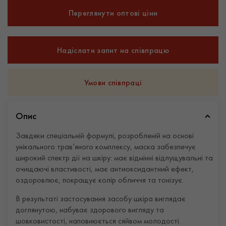
Переглянути оптові ціни
Надіслати запит на співпрацю
Умови співпраці
Опис
Завдяки спеціальній формулі, розробленій на основі
унікального трав’яного комплексу, маска забезпечує
широкий спектр дії на шкіру: має відмінні відлущувальні та
очищаючі властивості, має антиоксидантний ефект,
оздоровлює, покращує колір обличчя та тонізує.
В результаті застосування засобу шкіра виглядає
доглянутою, набуває здорового вигляду та
шовковистості, наповнюється сяйвом молодості.