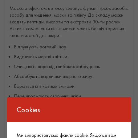
Маска з ефектом детоксу виконує функції трьох засобів:
засобу для чищення, маски та пілінгу. До складу маски
входять пептиди, кислоти та екстракти 30-ти рослин.
Активні компоненти пілінг-маски мають безліч корисних
властивостей для шкіри:
Відлущують роговий шар.
Видаляють мертві клітини.
Очищають пори від глибоких забруднень.
Абсорбують надлишки шкірного жиру.
Борються із віковими змінами.
Перешкоджають старінню шкіри.
Знімають оксидативний стрес.
Cookies
Нормалізують клітинний обмін.
Збагачують шкіру вітамінами, мінералами та
антиоксидантами.
Ми використовуємо файли cookie. Якщо це вам