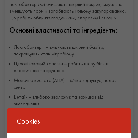
лактобактеріями очищають шкірний покрив, візуально
зменшують пори й запобігають їхньому закупорюванню,
що робить обличчя гладеньким, здоровим і сяючим.
Основні властивості та інгредієнти:
Лактобактерії – зміцнюють шкірний бар’єр,
покращують стан мікробіому.
Гідролізований колаген – робить шкіру більш
еластичною та пружною.
Молочна кислота (AHA) – м’яко відлущує, надає
сяйво.
Бетаїн – глибоко зволожує та захищає від
зневоднення.
Екстракт граната – потужний антиоксидант, що
Cookies
покращує регенерацію клітин.
Ніацинамід – освітлює пігментні плями, вирівнює тон
шкіри.