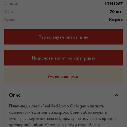
LTN1267
Артикул:
70 шт.
Об'єм:
Корея
Країна:
Переглянути оптові ціни
Надіслати запит на співпрацю
Умови співпраці
Опис
Пілінг-педи Medi-Peel Red Lacto Collagen надають
комплексний догляд за шкірою. Вони забезпечують
зміцнення, вирівнювання епідермісу і стимулюють процеси
регенерації клітин. Оновлюючі педи Medi-Peel з