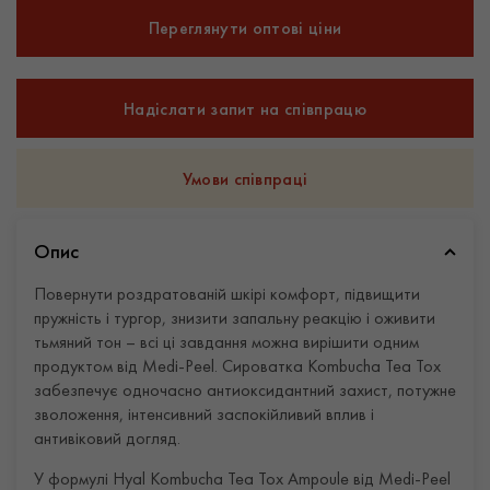
Переглянути оптові ціни
Надіслати запит на співпрацю
Умови співпраці
Опис
Повернути роздратованій шкірі комфорт, підвищити
пружність і тургор, знизити запальну реакцію і оживити
тьмяний тон – всі ці завдання можна вирішити одним
продуктом від Medi-Peel. Сироватка Kombucha Tea Tox
забезпечує одночасно антиоксидантний захист, потужне
зволоження, інтенсивний заспокійливий вплив і
антивіковий догляд.
У формулі Hyal Kombucha Tea Tox Ampoule від Medi-Peel