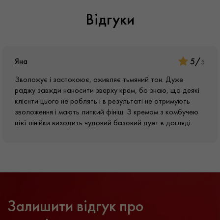
Відгуки
заспокоєння подразнень та їх профілактика;
підвищення пружності, еластичності та тургору;
антиоксидантний догляд;
5
/
Яна
пожвавлення відтінку, надання тону обличчя свіжості та
5
яскравості.
Зволожує і заспокоює, оживляє тьмяний тон. Дуже
раджу завжди наносити зверху крем, бо знаю, що деякі
Спосіб застосування
клієнти цього не роблять і в результаті не отримують
зволоження і мають липкий фініш. З кремом з комбучею
цієї лінійки виходить чудовий базовий дует в догляді.
Наносьте сироватку Hyal Kombucha від Medi-Peel на
очищену, тонізовану шкіру.
Розподіляйте від центру обличчя до периферії до
повного поглинання.
Зверху наносьте зволожувальний крем. У денному
догляді не забудьте про сонцезахисний продукт.
Залишити відгук про
Сироватка Medi-Peel Hyal Kombucha демонструє
максимально виражені результати за умови щоденного