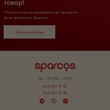
товар!
застосування, 2 рази на день.
Поділіться своїми враженнями про продукти,
які ви придбали у Sparcos!
Залишити відгук
Пн - Пт 9:00 - 18:00
063 304 37 92
063 304 37 78
Telegram
Viber
Instagram