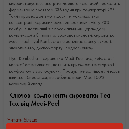
використовується екстракт чорного чаю, який проходить
ферментацію протягом 336 годин при температурі 29°.
Такий процес дає змогу досягти максимальної
концентрації корисних речовин. Завдяки вмісту 70%
комбучі в поєднанні з ліпосомальними церамідами і
комплексом з 8 типів гіалуронової кислоти, сироватка
Medi- Peel Hyal Kombucha не залишає шансу сухості,
зневодненню, дискомфорту і подразненням.
Hyal Kombucha – сироватка Medi-Peel, яка, крім своєї
високої ефективності, потішить приємною текстурою і
комфортом у застосуванні. Продукт не залишає липкості,
швидко вбирається, не забиває пори. Має 100%
веганський склад.
Ключові компоненти сироватки Tea
Tox від Medi-Peel
Чайний гриб – комбуча – за своєю ефективністю у 8
Читати більше
разів перевершує екстракт чаю. Комбуча є унікальним