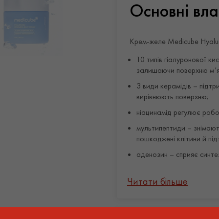
Основні влас
Крем-желе Medicube Hyaluro
10 типів гіалуронової ки
залишаючи поверхню м’як
3 види керамідів – підтр
вирівнюють поверхню;
ніацинамід регулює робо
мультипептиди – знімают
пошкоджені клітини й під
аденозин – сприяє синтез
Спосіб заст
Читати більше
Після етапу очищення й тоні