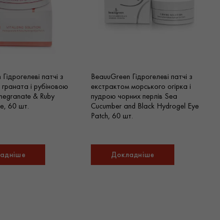
Гідрогелеві патчі з
BeauuGreen Гідрогелеві патчі з
 граната і рубіновою
екстрактом морського огірка і
egranate & Ruby
пудрою чорних перлів Sea
e, 60 шт.
Cucumber and Black Hydrogel Eye
Patch, 60 шт.
адніше
Докладніше