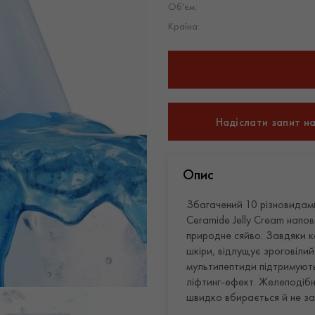
Об'єм:
Країна:
Надіслати запит н
Опис
Збагачений 10 різновидами
Ceramide Jelly Cream напо
природне сяйво. Завдяки к
шкіри, відлущує зроговілий
мультипептиди підтримують
ліфтинг-ефект. Желеподібн
швидко вбирається й не за