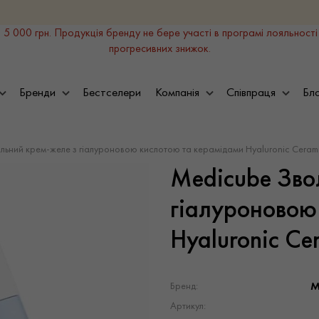
 5 000 грн. Продукція бренду не бере участі в програмі лояльності
прогресивних знижок.
Бренди
Бестселери
Компанія
Співпраця
Бло
ний крем-желе з гіалуроновою кислотою та керамідами Hyaluronic Ceramid
Medicube Зво
гіалуроновою
Hyaluronic Ce
M
Бренд:
Артикул: