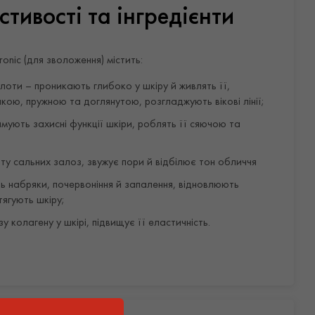
тивості та інгредієнти
nic (для зволоження) містить:
слоти – проникають глибоко у шкіру й живлять її,
ою, пружною та доглянутою, розгладжують вікові лінії;
имують захисні функції шкіри, роблять її сяючою та
ту сальних залоз, звужує пори й відбілює тон обличчя
ь набряки, почервоніння й запалення, відновлюють
тягують шкіру;
у колагену у шкірі, підвищує її еластичність.
осування
зування нанесіть сироватку, а після неї помірну кількість