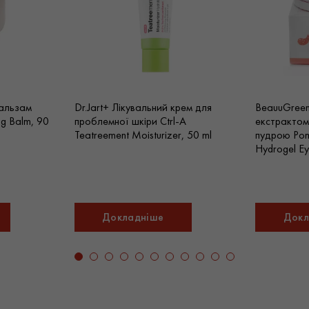
бальзам
Dr.Jart+ Лікувальний крем для
BeauuGreen 
ng Balm, 90
проблемної шкіри Ctrl-A
екстрактом
Teatreement Moisturizer, 50 ml
пудрою Pom
Hydrogel Ey
Докладніше
Докл