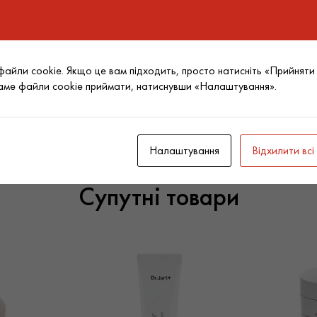
Склад
Medicube Hyaluronic Cerami
Зволожувальний крем-желе
косметики оптом. Цей та і
Поділитись товаром:
постачальника косметики 
йли cookie. Якщо це вам підходить, просто натисніть «Прийняти в
косметики діє на закупівлю
саме файли cookie приймати, натиснувши «Налаштування».
доставку косметики по міст
Налаштування
Відхилити всі
Супутні товари