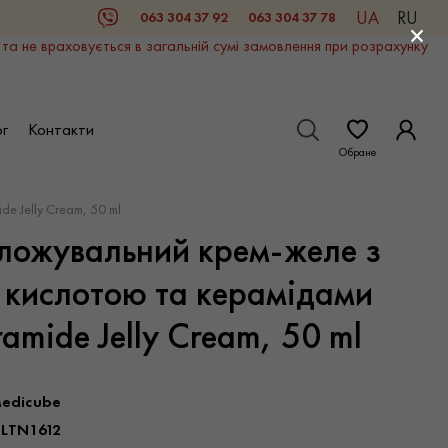
UA
RU
063 304 37 92
063 304 37 78
Viber
×
 та не враховується в загальній сумі замовлення при розрахунку
г
Контакти
Обране
e Jelly Cream, 50 ml
ложувальний крем-желе з
 кислотою та керамідами
ramide Jelly Cream, 50 ml
edicube
LTN1612