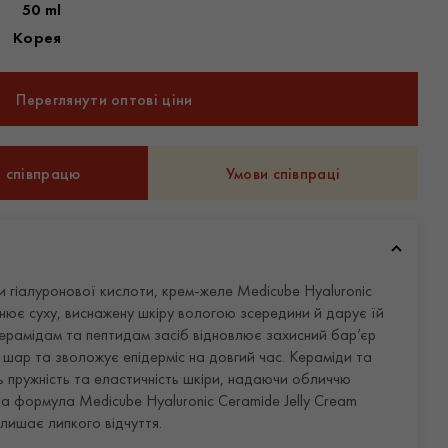
50 ml
Корея
Переглянути оптові ціни
а співпрацю
Умови співпраці
 гіалуронової кислоти, крем-желе Medicube Hyaluronic
внює суху, виснажену шкіру вологою зсередини й дарує їй
ерамідам та пептидам засіб відновлює захисний бар’єр
 шар та зволожує епідерміс на довгий час. Кераміди та
 пружність та еластичність шкіри, надаючи обличчю
а формула Medicube Hyaluronic Ceramide Jelly Cream
лишає липкого відчуття.