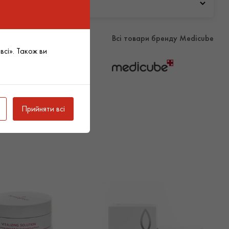
de (крем-желе). Використовуйте вранці та ввечері.
 Medicube з керамідами є в продажу в нашому каталозі
нші продукти бренду Medicube ви можете вигідно купити у
Всі товари бренду Medicube
Sparcos оптом за приємними цінами. Оптовий продаж
сі». Також ви
 товарів від 3000 гривень. Покупці мають змогу замовити
у Києву та загалом по Україні.
Прийняти всі