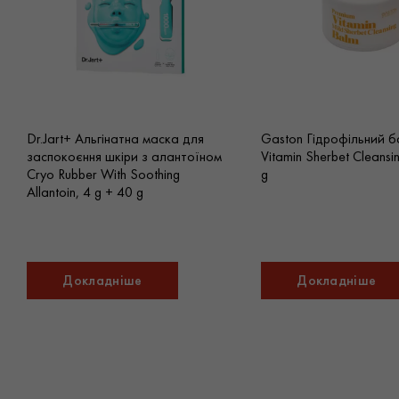
Dr.Jart+ Альгінатна маска для
Gaston Гідрофільний 
заспокоєння шкіри з алантоїном
Vitamin Sherbet Cleansi
Cryo Rubber With Soothing
g
Allantoin, 4 g + 40 g
Докладніше
Докладніше