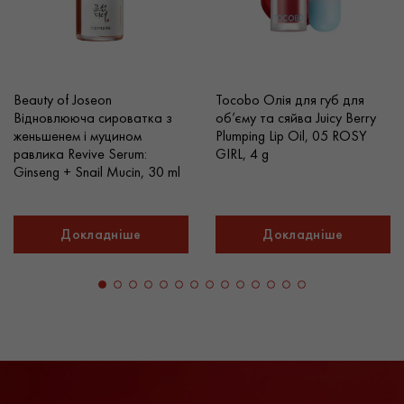
суму від 3000 гривень. Постачальник косметики Sparcos,
як ексклюзивний дистриб’ютор косметики Pippa of
London, організує оптовий продаж косметики за
привабливими цінами. Доставка косметики доступна в
Києві та інших містах України.
Beauty of Joseon
Tocobo Олія для губ для
Відновлююча сироватка з
об’єму та сяйва Juicy Berry
женьшенем і муцином
Plumping Lip Oil, 05 ROSY
равлика Revive Serum:
GIRL, 4 g
Ginseng + Snail Mucin, 30 ml
Докладніше
Докладніше