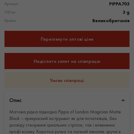
PIPPA703
Артикул:
3 g
Об'єм:
Великобританія
Країна:
Переглянути оптові ціни
Надіслати запит на співпрацю
Умови співпраці
Опис
Матова рідка підводка Pippa of London Magician Matte
Black – прекрасний інструмент як для початківців, без
досвіду створення ідеальних стрілок, так і впевнених
профі візажу. Коротка ручка та гнучкий пензлик зручні в