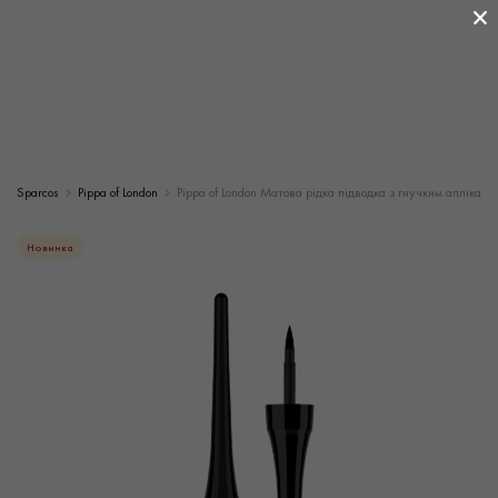
×
Sparcos
Pippa of London
Pippa of London Матова рідка підводка з гнучким аплікатор
Новинка