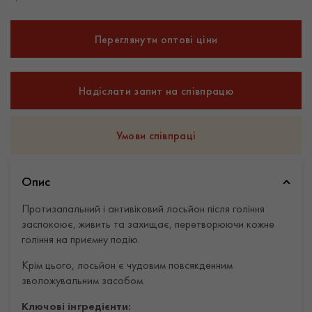
Переглянути оптові ціни
Надіслати запит на співпрацю
Умови співпраці
Опис
Протизапальний і антивіковий лосьйон після гоління
заспокоює, живить та захищає, перетворюючи кожне
гоління на приємну подію.
Крім цього, лосьйон є чудовим повсякденним
зволожувальним засобом.
Ключові інгредієнти: