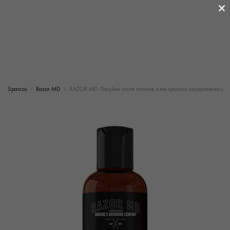
×
Sparcos
Razor MD
RAZOR MD Лосьйон після гоління з екстрактом сандалового дерев