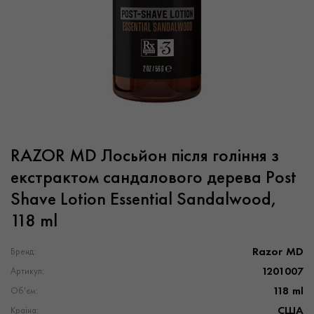
RAZOR MD Лосьйон після гоління з
екстрактом сандалового дерева Post
Shave Lotion Essential Sandalwood,
118 ml
Razor MD
Бренд:
1201007
Артикул:
118 ml
Об'єм:
США
Країна: