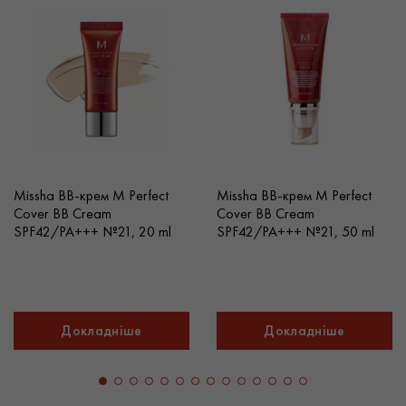
Постачальник косметики Sparcos – офіційний
дистриб’ютор провідних косметичних брендів світу. Ми
пропонуємо оптовий продаж косметики за вигідними
цінами для представників салонного та косметичного
бізнесу. Закупівля оптом можлива у будь-якій кількості,
водночас доступна доставка косметики по Києву та
Україні.
Missha ВВ-крем M Perfect
Missha ВВ-крем M Perfect
Cover BB Cream
Cover BB Cream
SPF42/PA+++ №21, 20 ml
SPF42/PA+++ №21, 50 ml
Докладніше
Докладніше