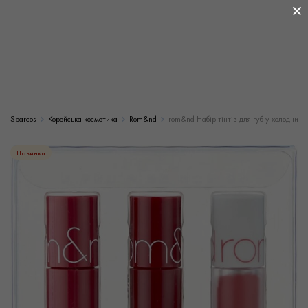
×
Sparcos
Корейська косметика
Rom&nd
rom&nd Набір тінтів для губ у холодних тон
Новинка