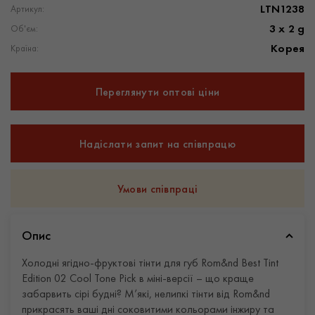
LTN1238
Артикул:
3 х 2 g
Об'єм:
Корея
Країна:
Переглянути оптові ціни
Надіслати запит на співпрацю
Умови співпраці
Опис
Холодні ягідно-фруктові тінти для губ Rom&nd Best Tint
Edition 02 Cool Tone Pick в міні-версії – що краще
забарвить сірі будні? М’які, нелипкі тінти від Rom&nd
прикрасять ваші дні соковитими кольорами інжиру та