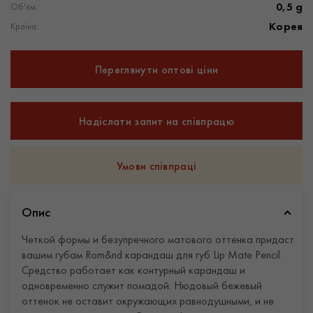
0,5 g
Об'єм:
Корея
Країна:
Переглянути оптові ціни
Надіслати запит на співпрацю
Умови співпраці
Опис
Четкой формы и безупречного матового оттенка придаст
вашим губам Rom&nd карандаш для губ Lip Mate Pencil.
Средство работает как контурный карандаш и
одновременно служит помадой. Нюдовый бежевый
оттенок не оставит окружающих равнодушными, и не