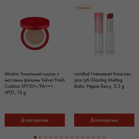
Новинка
Missha Тональний кушон з
rom&nd Глянцевий бальзам
матовим фінішем Velvet Finish
для губ Glasting Melting
Cushion SPF50+/PA+++
Balm, Hippie Berry, 3,5 g
№21, 15 g
Докладніше
Докладніше