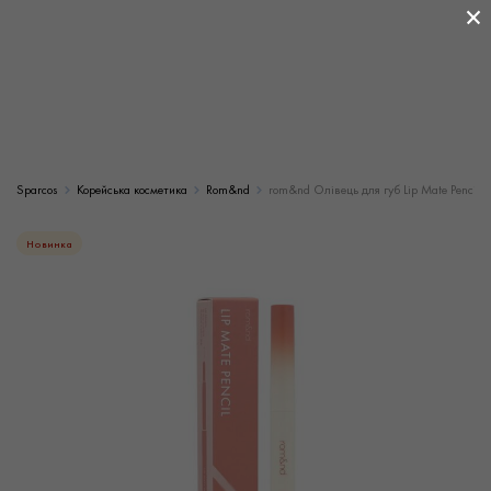
×
Sparcos
Корейська косметика
Rom&nd
rom&nd Олівець для губ Lip Mate Pencil, 
Новинка