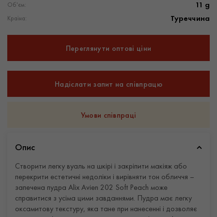
11 g
Об'єм:
Туреччина
Країна:
Переглянути оптові ціни
Надіслати запит на співпрацю
Умови співпраці
Опис
Створити легку вуаль на шкірі і закріпити макіяж або
перекрити естетичні недоліки і вирівняти тон обличчя –
запечена пудра Alix Avien 202 Soft Peach може
справитися з усіма цими завданнями. Пудра має легку
оксамитову текстуру, яка тане при нанесенні і дозволяє