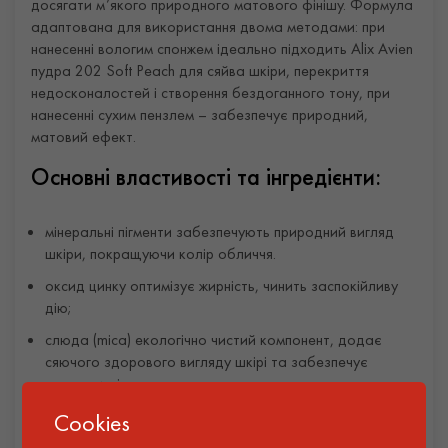
досягати м’якого природного матового фінішу. Формула
адаптована для використання двома методами: при
нанесенні вологим спонжем ідеально підходить Alix Avien
пудра 202 Soft Peach для сяйва шкіри, перекриття
недосконалостей і створення бездоганного тону, при
нанесенні сухим пензлем – забезпечує природний,
матовий ефект.
Основні властивості та інгредієнти:
мінеральні пігменти забезпечують природний вигляд
шкіри, покращуючи колір обличчя.
оксид цинку оптимізує жирність, чинить заспокійливу
дію;
слюда (mica) екологічно чистий компонент, додає
сяючого здорового вигляду шкірі та забезпечує
шовковистість.
формула без парабенів, без глютену, дерматологічно
Cookies
протестована та підходить для всіх типів шкіри.