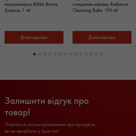
ніацинамідом Bifida Biome
очищення макіяжу Radiance
Essence, 1 ml
Cleansing Balm, 100 ml
Докладніше
Докладніше
Залишити відгук про
товар!
Поділіться своїми враженнями про продукти,
які ви придбали у Sparcos!