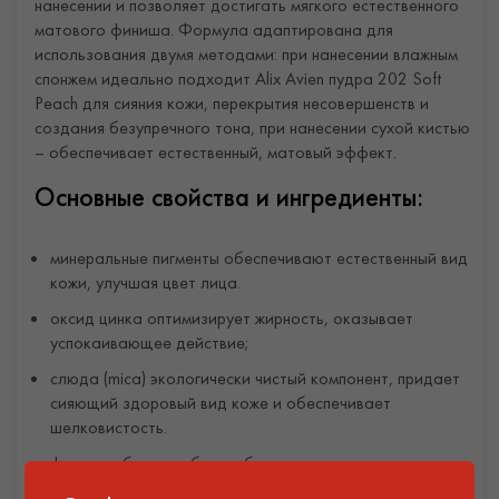
нанесении и позволяет достигать мягкого естественного
матового финиша. Формула адаптирована для
использования двумя методами: при нанесении влажным
спонжем идеально подходит Alix Avien пудра 202 Soft
Peach для сияния кожи, перекрытия несовершенств и
создания безупречного тона, при нанесении сухой кистью
– обеспечивает естественный, матовый эффект.
Основные свойства и ингредиенты:
минеральные пигменты обеспечивают естественный вид
кожи, улучшая цвет лица.
оксид цинка оптимизирует жирность, оказывает
успокаивающее действие;
слюда (mica) экологически чистый компонент, придает
сияющий здоровый вид коже и обеспечивает
шелковистость.
формула без парабенов, без глютена,
дерматологически протестирована и подходит для