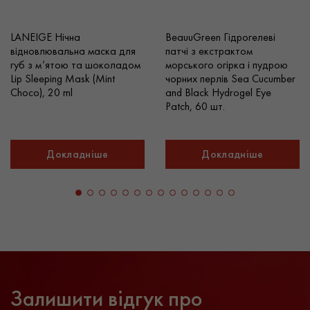
LANEIGE Нічна
BeauuGreen Гідрогелеві
відновлювальна маска для
патчі з екстрактом
губ з м’ятою та шоколадом
морського огірка і пудрою
Lip Sleeping Mask (Mint
чорних перлів Sea Cucumber
Choco), 20 ml
and Black Hydrogel Eye
Patch, 60 шт.
Докладніше
Докладніше
Залишити відгук про