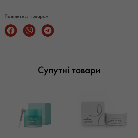
косметики оптом. Оптовий продаж косметики доступний
під замовлення на суму від 3000 гривень. Постачальник
Поділитись товаром:
косметики Sparcos пропонує постійним клієнтам
закупівлю оптом за приємними цінами, а також зручну
доставку косметики по Києву та іншим містам України.
Супутні товари