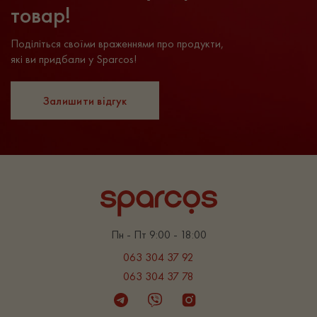
товар!
Поділіться своїми враженнями про продукти,
які ви придбали у Sparcos!
Залишити відгук
Пн - Пт 9:00 - 18:00
063 304 37 92
063 304 37 78
Telegram
Viber
Instagram