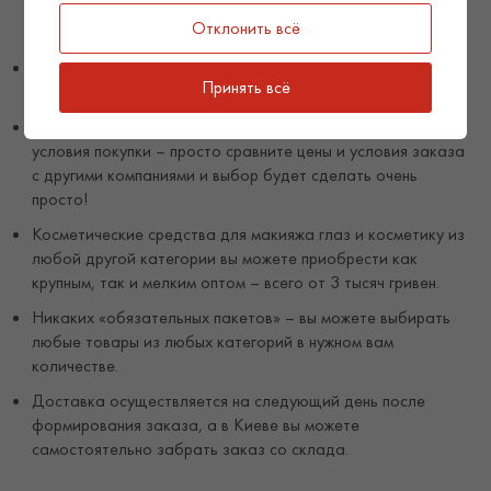
– абсолютно любой товар на сайте оригинальный и
Отклонить всё
сертифицированный.
Вы можете получить документы – заключения СЭС,
Принять всё
сертификаты на любой продукт, приобретенный в Sparcos.
Вы можете всегда рассчитывать на самые выгодные
условия покупки – просто сравните цены и условия заказа
с другими компаниями и выбор будет сделать очень
просто!
Косметические средства для макияжа глаз и косметику из
любой другой категории вы можете приобрести как
крупным, так и мелким оптом – всего от 3 тысяч гривен.
Никаких «обязательных пакетов» – вы можете выбирать
любые товары из любых категорий в нужном вам
количестве.
Доставка осуществляется на следующий день после
формирования заказа, а в Киеве вы можете
самостоятельно забрать заказ со склада.