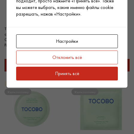
подходит, просто нажмите «Принять всё». Также
вы можете выбрать, какие именно файлы cookie
разрешать, нажав «Настройки».
TOCOBO Увлажняющая
TOCOBO Энзимная пудра Cica
солнцезащитная сыворотка
Calming Powder Wash, 0,6 g
Cica Calming Sun Serum SPF50+
Настройки
PA++++, 1,5 ml
Отклонить всё
Подробнее
Подробнее
Принять всё
Новинка
Новинка
Ждем поставку
Ждем поставку