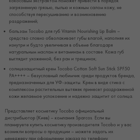
кокосовым экстрактом поможет привести в порядок
загрязненную грязью, пылью и кожным салом кожу, не
способствуя пересушиванию и возникновению
раздражений;
бальзам Tocobo для губ Vitamin Nourishing Lip Balm –
средство словно обволакивает губы влагой, наполняя их
изнутри и будто увеличивая в объеме благодаря
натуральным маслам и витаминам в составе. Кожа губ
выглядит ухоженной, без ран и трещинок;
солнцезащитный крем Tocobo Cotton Soft Sun Stick SPF50
PA++++ – безусловный любимчик среди продуктов бренда,
предназначенных для УФ-защиты. Крем в виде стика с
комплексом растительных вытяжек принесет раздраженной
кожи желаемое успокоение и надежно защитит от солнца.
Представляет косметику Tocobo официальный
дистрибьютор (Киев) – компания Sparcos. Если вы
планируете купить косметику производителя Tocobo и у вас
возникли вопросы о продукции – можете задать их
менеджеру при оформлении заказа по телефону.