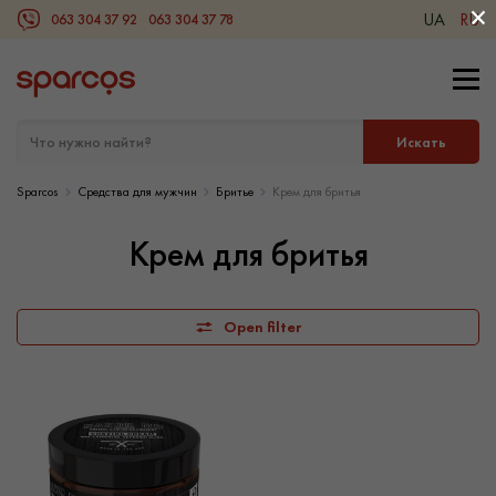
×
UA
RU
063 304 37 92
063 304 37 78
Viber
Искать
Sparcos
Средства для мужчин
Бритье
Крем для бритья
Крем для бритья
Open filter