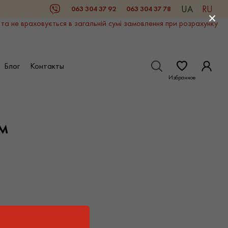
UA
RU
063 304 37 92
063 304 37 78
Viber
×
 та не враховується в загальній сумі замовлення при розрахунку
Блог
Контакты
Избранное
м