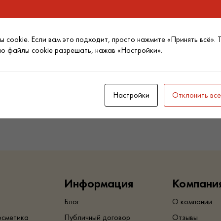
 cookie. Если вам это подходит, просто нажмите «Принять всё». 
бок-массажер
но файлы cookie разрешать, нажав «Настройки».
a Massage, 1шт
Настройки
Отклонить всё
обнее
Информация
Компани
Блог
О компании
осметика
Публичный договор
Отзывы