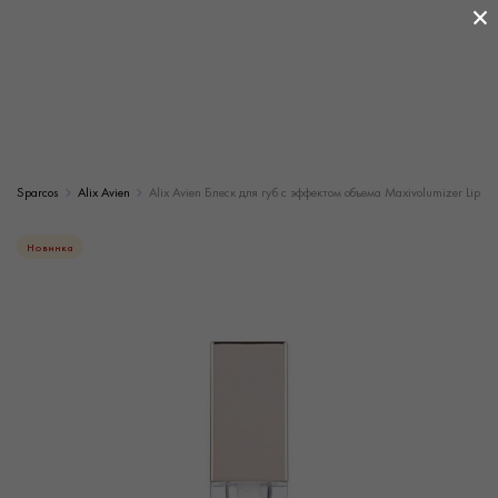
×
Sparcos
Alix Avien
Alix Avien Блеск для губ с эффектом объема Maxivolumizer Lip Gl
Новинка