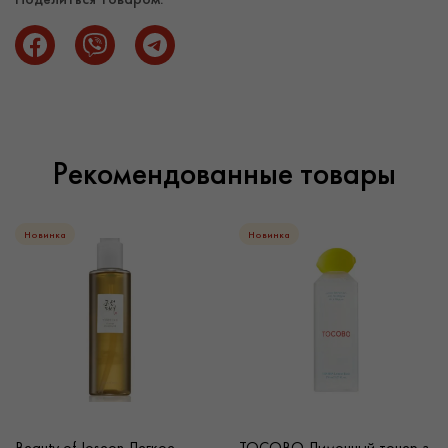
распределите равномерно, пальцами или используя
спонж.
Рекомендованные товары
Новинка
Новинка
Beauty of Joseon Легкое
TOCOBO Лимонный тонер з