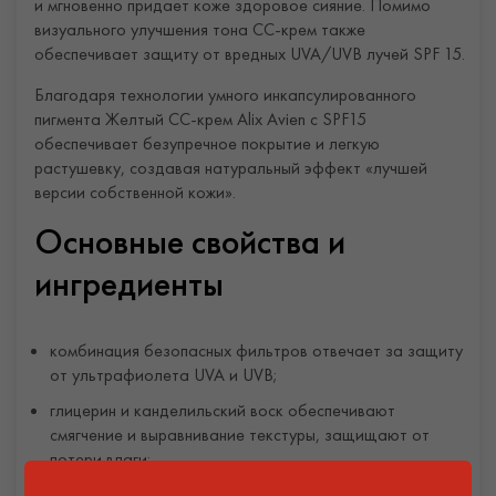
и мгновенно придает коже здоровое сияние. Помимо
визуального улучшения тона СС-крем также
обеспечивает защиту от вредных UVA/UVB лучей SPF 15.
Благодаря технологии умного инкапсулированного
пигмента Желтый CC-крем Alix Avien с SPF15
обеспечивает безупречное покрытие и легкую
растушевку, создавая натуральный эффект «лучшей
версии собственной кожи».
Основные свойства и
ингредиенты
комбинация безопасных фильтров отвечает за защиту
от ультрафиолета UVA и UVB;
глицерин и канделильский воск обеспечивают
смягчение и выравнивание текстуры, защищают от
потери влаги;
технология умного инкапсулированного пигмента Smart