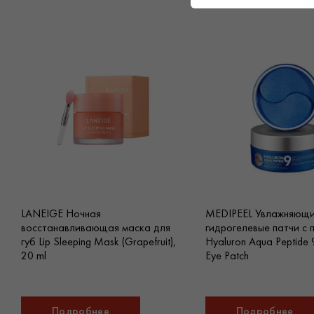
LANEIGE Ночная
MEDIPEEL Увлажняющ
восстанавливающая маска для
гидрогелевые патчи с 
губ Lip Sleeping Mask (Grapefruit),
Hyaluron Aqua Peptide
20 ml
Eye Patch
Подробнее
Подробнее