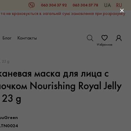
UA
RU
063 304 37 92
063 304 37 78
Viber
×
 та не враховується в загальній сумі замовлення при розрахунку
Блог
Контакты
Избранное
, 23 g
каневая маска для лица с
чком Nourishing Royal Jelly
 23 g
uuGreen
LTN0024