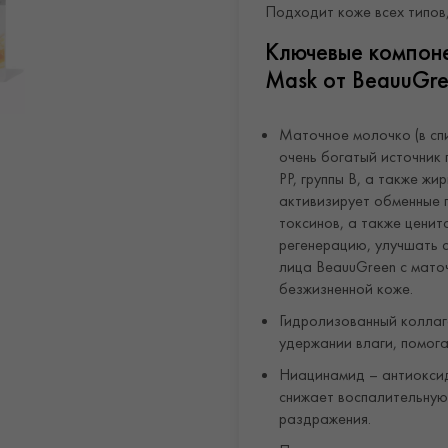
Подходит коже всех типов,
Ключевые компонен
Mask от BeauuGr
Маточное молочко (в спис
очень богатый источник 
РР, группы В, а также жи
активизирует обменные 
токсинов, а также ценит
регенерацию, улучшать с
лица BeauuGreen с мат
безжизненной коже.
Гидролизованный коллаг
удержании влаги, помога
Ниацинамид – антиоксид
снижает воспалительную
раздражения.