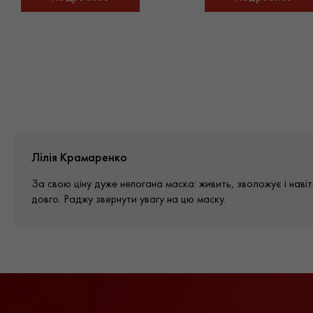
Лілія Крамаренко
За свою ціну дуже непогана маска: живить, зволожує і нав
довго. Раджу звернути увагу на цю маску.