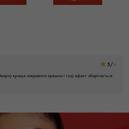
5
/
5
Зверху краще закривати кремом і тоді ефект зберігається