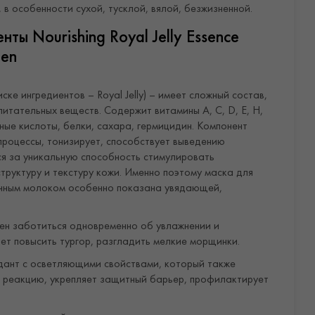
 в особенности сухой, тусклой, вялой, безжизненной.
ты Nourishing Royal Jelly Essence
een
ке ингредиентов – Royal Jelly) – имеет сложный состав,
питательных веществ. Содержит витамины А, С, D, Е, H,
рные кислоты, белки, сахара, гермицидин. Компонент
процессы, тонизирует, способствует выведению
ся за уникальную способность стимулировать
труктуру и текстуру кожи. Именно поэтому маска для
очным молоком особенно показана увядающей,
ен заботиться одновременно об увлажнении и
ет повысить тургор, разгладить мелкие морщинки.
ант с осветляющими свойствами, который также
 реакцию, укрепляет защитный барьер, профилактирует