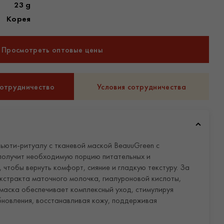
23 g
Корея
Просмотреть оптовые цены
сотрудничество
Условия сотрудничества
ьюти-ритуалу с тканевой маской BeauuGreen с
получит необходимую порцию питательных и
чтобы вернуть комфорт, сияние и гладкую текстуру. За
экстракта маточного молочка, гиалуроновой кислоты,
маска обеспечивает комплексный уход, стимулируя
бновления, восстанавливая кожу, поддерживая