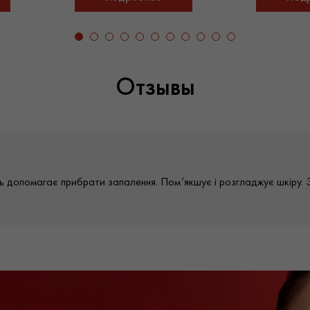
Отзывы
іть допомагає прибрати запалення. Пом’якшує і розгладжує шкіру. 