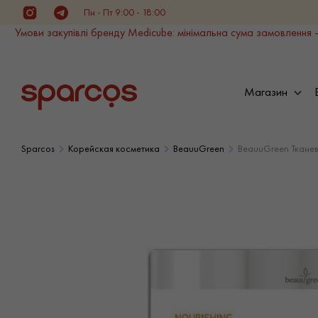
Пн - Пт 9:00 - 18:00
Instagram
Telegram
Умови закупівлі бренду Medicube: мінімальна сума замовлення -
Магазин
Sparcos
Корейская косметика
BeauuGreen
BeauuGreen Тканева