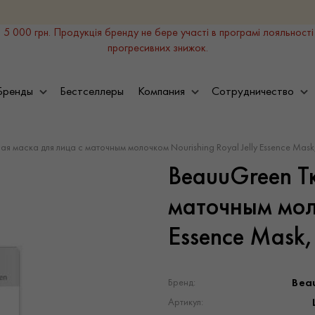
 5 000 грн. Продукція бренду не бере участі в програмі лояльності
прогресивних знижок.
Бренды
Бестселлеры
Компания
Сотрудничество
я маска для лица с маточным молочком Nourishing Royal Jelly Essence Mask
BeauuGreen Т
маточным моло
Essence Mask,
Bea
Бренд:
Артикул: