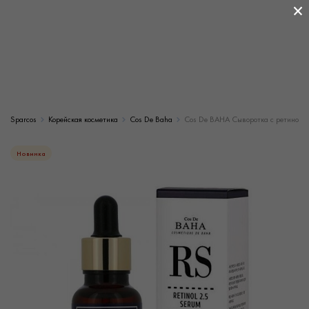
×
Sparcos
Корейская косметика
Cos De Baha
Cos De BAHA Сыворотка с ретинолом 
Новинка