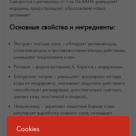
Сыворотка с ретинолом от Cos De BAHA уменьшает
морщины, предотвращает образование новых,
увлажняет.
Основные свойства и ингредиенты:
Экстракт листьев алоэ – обладает увлажняющим,
успокаивающим и противовоспалительным действием,
уменьшает покраснение кожи;
Ретинол – форма витамина А, борется с морщинами;
Гиалуронат натрия – уменьшает чрезмерную потерю
воды из эпидермиса, оказывает защитное действие и
способствует регенерации, дополнительно смягчает,
делает кожу эластичной и гладкой;
Ниацинамид – укрепляет защитный барьер кожи,
регулирует выработку кожного сала, оказывает
антиоксидантное, противовоспалительное и
осветляющее действие;
Cookies
Витамин Е – защищает от свободных радикалов,