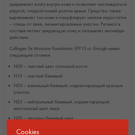
удерживает влагу внутри кожи и позволяет наслаждаться
упругой, гладкой кожей долгое время. Средство также
выравнивает тон кожи и камуфлирует мелкие недостатки
– следы от акне, пигментированные участки. Ретинол в
составе питает увядающую кожу и оказывает антиэйдж-
действие.
Collagen 3x Moisture Foundation SPF15 от Enough имеет
следующие оттенки:
N00 – светлый цвет слоновой кости
N10 – светлый бежевый
N20 – ванильный бежевый, корректирующий красные
участки
N25 – нейтральный бежевый, корректирующий
желтоватый цвет лица
N30 – песочно-бежевый цвет
N35 – бежевый с оттенком миндаля для загорелой
Cookies
кожи