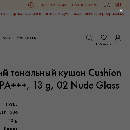
UA
RU
063 304 37 92
063 304 37 78
Viber
×
 та не враховується в загальній сумі замовлення при розрахунку
Блог
Контакты
Избранное
 тональный кушон Cushion
PA+++, 13 g, 02 Nude Glass
FWEE
LTN1336
13 g
Корея