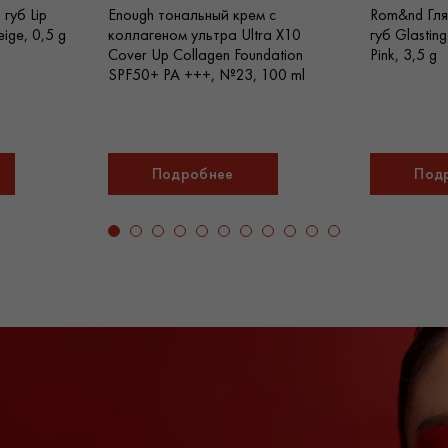
дополнительную скидку. З
губ Lip
Enough тональный крем с
Rom&nd Гля
и другим городам Украины.
ige, 0,5 g
коллагеном ультра Ultra X10
губ Glastin
Cover Up Collagen Foundation
Pink, 3,5 g
SPF50+ PA +++, №23, 100 ml
Подробнее
Под