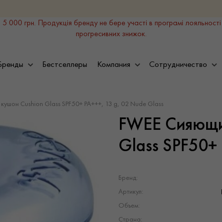
 5 000 грн. Продукція бренду не бере участі в програмі лояльності
прогресивних знижок.
Бренды
Бестселлеры
Компания
Сотрудничество
ушон Cushion Glass SPF50+ PA+++, 13 g, 02 Nude Glass
FWEE Сияющий
Glass SPF50+ 
Бренд:
Артикул:
Объем:
Страна: