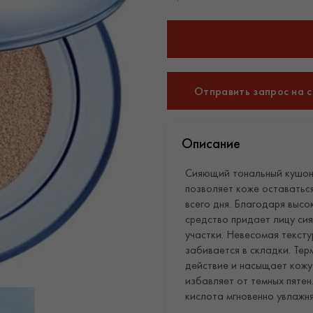
Отправить запрос на 
Описание
Сияющий тональный кушон
позволяет коже оставатьс
всего дня. Благодаря выс
средство придает лицу си
участки. Невесомая тексту
забивается в складки. Те
действие и насыщает кожу
избавляет от темных пяте
кислота мгновенно увлажня