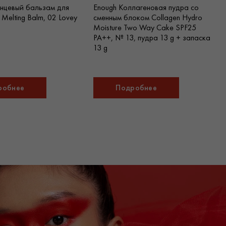
аказать и оформить доставку косметики можно по Киеву
нцевый бальзам для
Enough Коллагеновая пудра со
g Melting Balm, 02 Lovey
сменным блоком Collagen Hydro
Moisture Two Way Cake SPF25
PA++, № 13, пудра 13 g + запаска
13 g
робнее
Подробнее