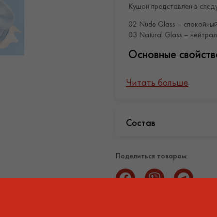
Кушон представлен в след
02 Nude Glass – спокойны
03 Natural Glass – нейтра
Основные свойств
Увлажняющий кушон FWEE C
Читать больше
теплый, натуральный от
кожи;
Состав
плотное покрытие обесп
тональный кушон обеспе
благодаря смешанным ф
Поделиться товаром:
средство создает glow-
увлажняющие компоненты
продлевают её молодос
термальная вода Onsen-