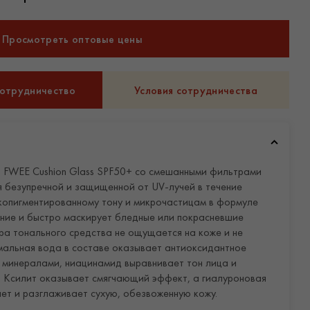
Просмотреть оптовые цены
сотрудничество
Условия сотрудничества
 FWEE Cushion Glass SPF50+ со смешанными фильтрами
я безупречной и защищенной от UV-лучей в течение
окопигментированному тону и микрочастицам в формуле
яние и быстро маскирует бледные или покрасневшие
ра тонального средства не ощущается на коже и не
рмальная вода в составе оказывает антиоксидантное
 минералами, ниацинамид выравнивает тон лица и
н. Ксилит оказывает смягчающий эффект, а гиалуроновая
ет и разглаживает сухую, обезвоженную кожу.