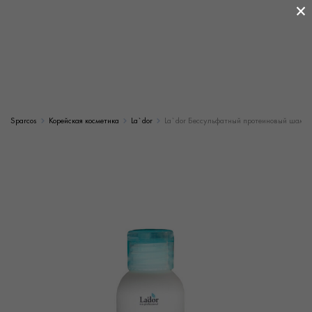
×
Sparcos
Корейская косметика
La`dor
La`dor Беcсульфатный протеиновый шампун