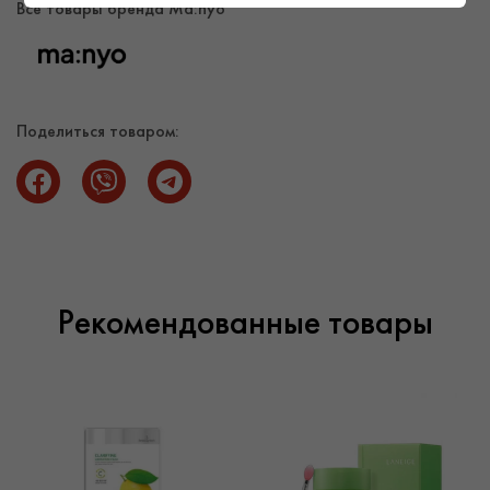
средство по коже. Используйте утром и вечером.
Все товары бренда Ma:nyo
Bifida Biome интенсивный крем-концентрат Ma:nyo вы
можете выгодно купить в составе оптовой закупки,
выбрав другие продукты в каталоге косметики оптом.
Поставщик косметики Sparcos предлагает клиентам
Поделиться товаром:
оригинальную топовую продукцию ведущих брендов по
приятным ценам. Оптовая продажа косметики возможна
при условии покупки товаров на сумму от 3000 гривен.
Доставка косметики возможна по Киеву и другим
городам Украины в сроки, определенные почтовыми
операторами.
Рекомендованные товары