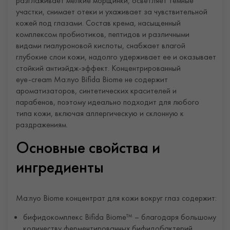
разглаживает мелкие морщинки, осветляет темные
участки, снимает отеки и ухаживает за чувствительной
кожей под глазами. Состав крема, насыщенный
комплексом пробиотиков, пептидов и различными
видами гиалуроновой кислоты, снабжает влагой
глубокие слои кожи, надолго удерживает ее и оказывает
стойкий антиэйдж-эффект. Концентрированный
eye‑cream Ma:nyo Bifida Biome не содержит
ароматизаторов, синтетических красителей и
парабенов, поэтому идеально подходит для любого
типа кожи, включая аллергическую и склонную к
раздражениям.
Основные свойства и
ингредиенты
Ma:nyo Biome концентрат для кожи вокруг глаз содержит:
бифидокомплекс Bifida Biome™ – благодаря большому
количеству ферментированных бифидобактерий