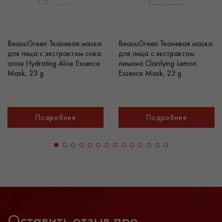
сывороток (если применяете их в уходе).
Продукт можно включать в утренний и вечерний уход.
Bor Tox Peptide Cream подходит в качестве базы перед
BeauuGreen Тканевая маска
BeauuGreen Тканевая маска
нанесением макияжа.
для лица с экстрактом сока
для лица c экстрактом
алоэ Hydrating Aloe Essence
лимона Clarifying Lemon
Mask, 23 g
Essence Mask, 23 g
Подробнее
Подробнее
Оставить отзыв про