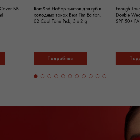
 Cover BB
Rom&nd Набор тинтов для губ в
Enough Тон
ml
холодных тонах Best Tint Edition,
Double Wea
02 Cool Tone Pick, 3 х 2 g
SPF 50+ PA
Подробнее
Под