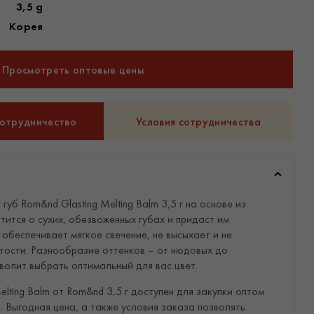
3,5 g
Корея
Просмотреть оптовые цены
сотрудничество
Условия сотрудничества
уб Rom&nd Glasting Melting Balm 3,5 г на основе из
ится о сухих, обезвоженных губах и придаст им
 обеспечивает мягкое свечение, не высыхает и не
тости. Разнообразие оттенков – от нюдовых до
волит выбрать оптимальный для вас цвет.
elting Balm от Rom&nd 3,5 г доступен для закупки оптом
. Выгодная цена, а также условия заказа позволять