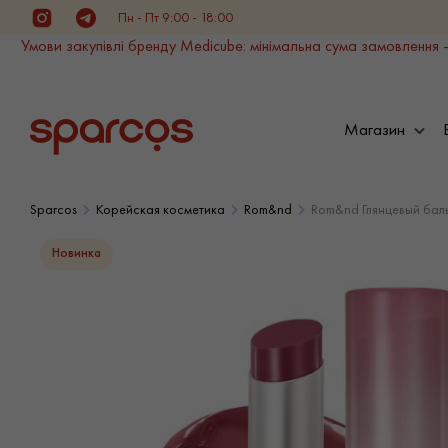
Пн - Пт 9:00 - 18:00
Instagram
Telegram
Умови закупівлі бренду Medicube: мінімальна сума замовлення -
Магазин
Sparcos
Корейская косметика
Rom&nd
Rom&nd Глянцевый бальз
Новинка