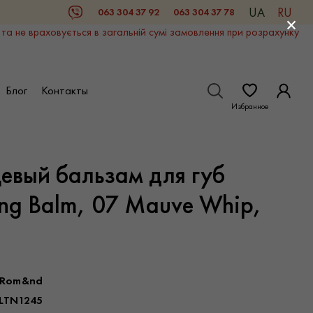
UA
RU
063 304 37 92
063 304 37 78
Viber
×
 та не враховується в загальній сумі замовлення при розрахунку
Блог
Контакты
Избранное
евый бальзам для губ
ing Balm, 07 Mauve Whip,
Rom&nd
LTN1245