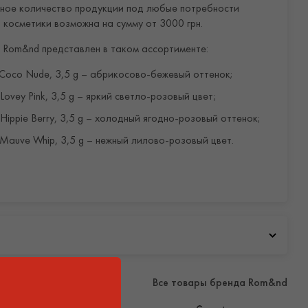
ьное количество продукции под любые потребности
 косметики возможна на сумму от 3000 грн.
б Rom&nd представлен в таком ассортименте:
01 Coco Nude, 3,5 g – абрикосово-бежевый оттенок;
 Lovey Pink, 3,5 g – яркий светло-розовый цвет;
4 Hippie Berry, 3,5 g – холодный ягодно-розовый оттенок;
7 Mauve Whip, 3,5 g – нежный лилово-розовый цвет.
а и ингредиенты:
для губ Glasting Melting Balm содержит такие активные
 масла – борются с пересыханием и образованием
;
Все товары бренда Rom&nd
ика – восстанавливает защитные силы кожи,