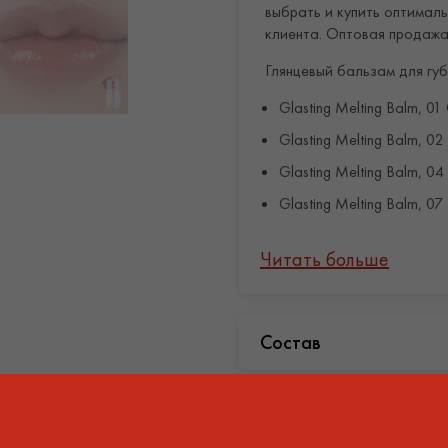
выбрать и купить оптимал
клиента. Оптовая продажа
Глянцевый бальзам для гу
Glasting Melting Balm, 
Glasting Melting Balm, 02
Glasting Melting Balm, 0
Glasting Melting Balm, 0
Основные свойств
Читать больше
Rom&nd глянцевый бальзам 
составляющие:
Состав
аргановое и миндальное
трещинок, смягчают кожу
Поделиться товаром:
экстракт плодов шиповн