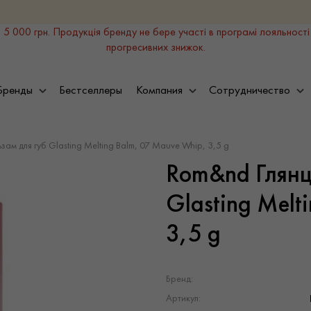
 5 000 грн. Продукція бренду не бере участі в програмі лояльності
прогресивних знижок.
Бренды
Бестселлеры
Компания
Сотрудничество
ам для губ Glasting Melting Balm, 07 Mauve Whip, 3,5 g
Rom&nd Глянц
Glasting Melt
3,5 g
Бренд:
Артикул: