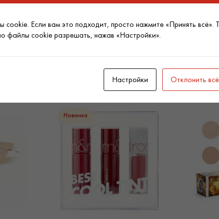
предоставляет эффектив
масло примулы – подтяги
 cookie. Если вам это подходит, просто нажмите «Принять всё». 
предотвращая появление
но файлы cookie разрешать, нажав «Настройки».
Способ применен
Рекомендованные товары
Настройки
Отклонить всё
Немного покрутите контей
небольшое количество сре
Наш каталог косметики оп
Новинка
ведущих брендов мира. Sp
и множеством положительн
доставку косметики по Кие