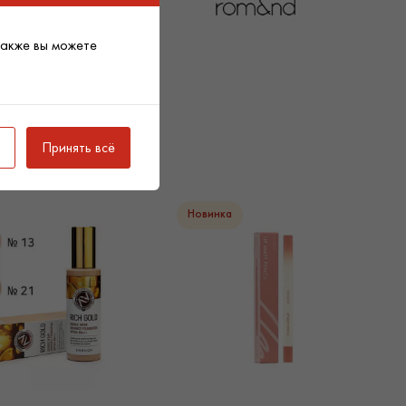
ное питание и увлажнение;
вает кожу, действует как антиэйдж-средство,
Также вы можете
 глубоких складок на коже.
ия:
Принять всё
нер, чтобы воспользоваться бальзамом. Нанесите
дства на губы.
том предполагает наличие популярных бьюти-продуктов
Новинка
arcos – поставщик косметики с проверенной репутацией
ых отзывов. Мы обеспечиваем легкую покупку и
ву и Украине.