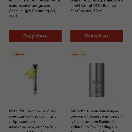
масло с экстрактом центеллы
лифтинг-бустер с ретиналом и
азиатской Madagascar
NMN Retinal NMN Bounce
Centella Light Cleansing Oil,
Shot Booster, 30 ml
30ml
Подробнее
Подробнее
Новинка
Новинка
MEDIPEEL Омолаживающий
MEDIPEEL Омолаживающий
крем для кожи вокруг глаз с
ампульный бальзам для лица и
вибрационным
губ с пептидами Peptide 9
наконечником, содержащий
Volume Bio Tox Grinding Lip