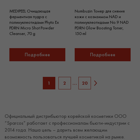
MEDIPEEL Очищающая
Numbuzin Тонер для сияния
ферментная пудра с
кожи с коэнзимом NAD и
полинуклеотидами Phyto Ex
полинуклеотидами No.9 NAD
PDRN Micro Shot Powder
PDRN Glow Boosting Toner,
Cleanser, 70 g
150 ml
Подробнее
Подробнее
1
2
…
20
Официальный дистрибьютор корейской косметики ООО
“Sparcos” работает с профессионалам бьюти-индустрии с
2014 года. Наша цель – дарить всем желающим
возможность пользоваться лучшей косметикой на рынке.