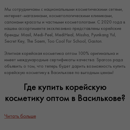
Мы сотрудничаем с национальными косметическими сетями,
интернет-магазинами, косметологическими клиниками,
салонами красоты и частными косметологами. С 2020 года в
нашем ассортименте эксклюзивно представлены корейские
бренды: Masil, Medi-Peel, MediHeal, Missha, Pyunkang Yul,
Secret Key, The Saem, Too Cool For School, Gaston.
Элитная корейская косметика оптом 100% оригинальна и
имеет международные сертификаты качества. Sparcos рада
объявить о том, что теперь будет дарить возможность купить
корейскую косметику в Василькове по выгодным ценам!
Где купить корейскую
косметику оптом в Василькове?
Sparcos в Василькове и теперь вы точно будете знать где же
Читать больше
можно
корейскую косметику купить оптом
по приятным ценам.
Мы готовы обеспечить вас лучшей корейской косметикой и