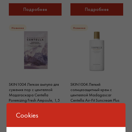
Подробнее
Подробнее
Новинка
Новинка
SKIN1004 Легкая ампула для
SKIN1004 Легкий
сужения пор с центеллой
солнцезащитный крем с
Мадагаскара Centella
центеллой Madagascar
Poremizing Fresh Ampoule, 1,5
Centella Air-Fit Suncream Plus
ml
SPF50+ PA++++, 50 ml
Cookies
Подробнее
Подробнее