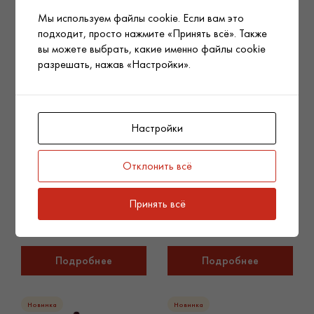
Мы используем файлы cookie. Если вам это
Новинка
Новинка
подходит, просто нажмите «Принять всё». Также
вы можете выбрать, какие именно файлы cookie
разрешать, нажав «Настройки».
Настройки
SKIN1004 Легкий
Dr.Althea Мягкое очищающее
Отклонить всё
солнцезащитный крем с
масло Gentle Pore Vegan
центеллой Madagascar
Cleansing Oil (Renew), 150 ml
Centella Air-Fit Suncream Light
Принять всё
SPF30 PA++++, 50 ml
Подробнее
Подробнее
Новинка
Новинка