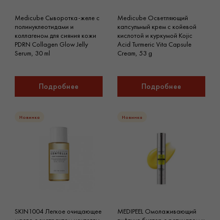
Medicube Сыворотка-желе с
Medicube Осветляющий
полинуклеотидами и
капсульный крем с койевой
коллагеном для сияния кожи
кислотой и куркумой Kojic
PDRN Collagen Glow Jelly
Acid Turmeric Vita Capsule
Serum, 30 ml
Cream, 53 g
Подробнее
Подробнее
Новинка
Новинка
SKIN1004 Легкое очищающее
MEDIPEEL Омолаживающий