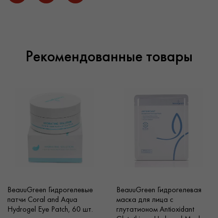
чтобы выбрать и купить актуальный товар. Возможна
доставка косметики в Киев или по Украине. Поставщик
косметики Sparcos гарантирует оригинальную продукцию
высочайшего качества. Оптовая продажа косметики на
нашем сайте – это только трендовые позиции, доступные
Рекомендованные товары
цены и выгодные условия сотрудничества.
BeauuGreen Гидрогелевые
BeauuGreen Гидрогелевая
патчи Coral and Aqua
маска для лица с
Hydrogel Eye Patch, 60 шт.
глутатионом Antioxidant