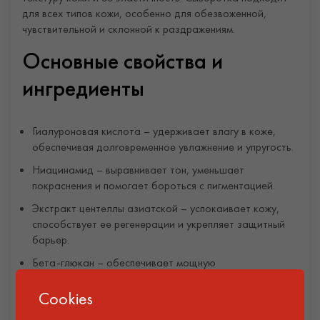
для всех типов кожи, особенно для обезвоженной,
чувствительной и склонной к раздражениям.
Основные свойства и
ингредиенты
Гиалуроновая кислота – удерживает влагу в коже,
обеспечивая долговременное увлажнение и упругость.
Ниацинамид – выравнивает тон, уменьшает
покраснения и помогает бороться с пигментацией.
Экстракт центеллы азиатской – успокаивает кожу,
способствует ее регенерации и укрепляет защитный
барьер.
Бета-глюкан – обеспечивает мощную
антиоксидантную защиту, стимулирует восстановление
клеток.
Cookies
Пантенол (витамин B5) – уменьшает раздражение,