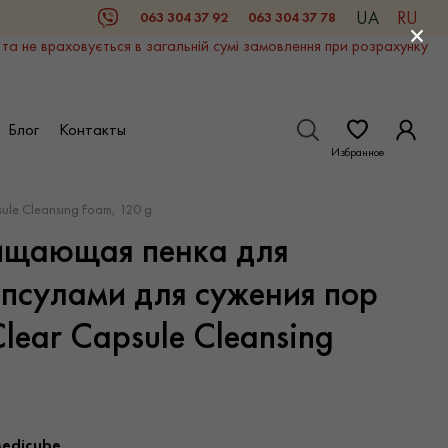
UA
RU
063 304 37 92
063 304 37 78
Viber
×
 та не враховується в загальній сумі замовлення при розрахунку
Блог
Контакты
Избранное
le Cleansing Foam, 120 g
ищающая пенка для
апсулами для сужения пор
Clear Capsule Cleansing
edicube