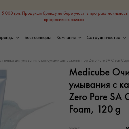
 5 000 грн. Продукція бренду не бере участі в програмі лояльності
прогресивних знижок.
Бренды
Бестселлеры
Компания
Сотрудничество
пенка для умывания с капсулами для сужения пор Zero Pore SA Clear Capsu
Medicube Оч
умывания с к
Zero Pore SA 
Foam, 120 g
M
Бренд: