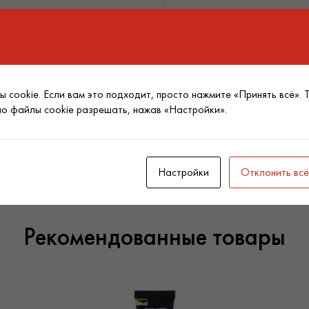
Наберите в ладонь пенку
Состав
воды и вспеньте.
Распределите по влажной
 cookie. Если вам это подходит, просто нажмите «Принять всё». 
Поделиться товаром:
Смойте водой.
но файлы cookie разрешать, нажав «Настройки».
Medicube пенка для пор 
ежедневно.
Настройки
Отклонить всё
Рекомендованные товары