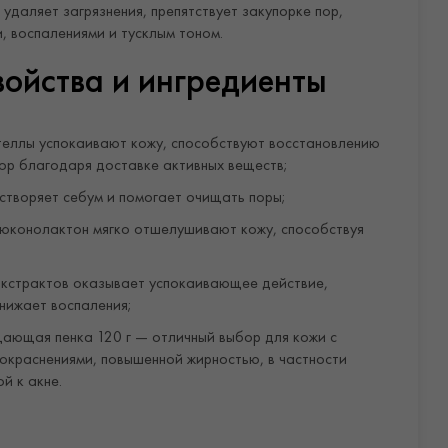
удаляет загрязнения, препятствует закупорке пор,
, воспалениями и тусклым тоном.
ойства и ингредиенты
теллы успокаивают кожу, способствуют восстановлению
ор благодаря доставке активных веществ;
створяет себум и помогает очищать поры;
люконолактон мягко отшелушивают кожу, способствуя
экстрактов оказывает успокаивающее действие,
нижает воспаления;
щающая пенка 120 г — отличный выбор для кожи с
окраснениями, повышенной жирностью, в частности
й к акне.
менения