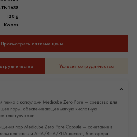
LTN1638
120 g
Корея
Просмотреть оптовые цены
сотрудничество
Условия сотрудничества
пенка с капсулами Medicube Zero Pore — средство для
ющее поры, обеспечивающее мягкую кислотную
е текстуру кожи.
ищения пор Medicube Zero Pore Capsule — сочетание в
осом центеллы и AHA/BHA/PHA-кислот, благодаря