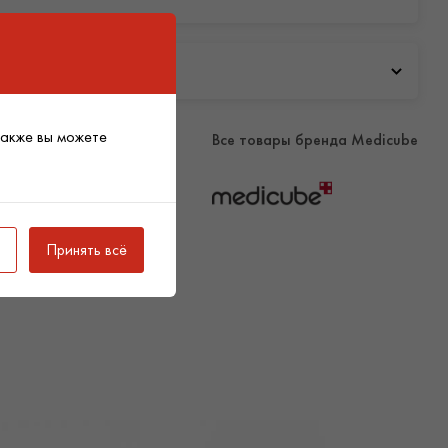
 для умывания Medicube Zero Pore Clearing, добавьте
 коже лица, избегая зоны вокруг глаз.
Также вы можете
Все товары бренда Medicube
Zero Pore Capsule применяется утром и вечером
Принять всё