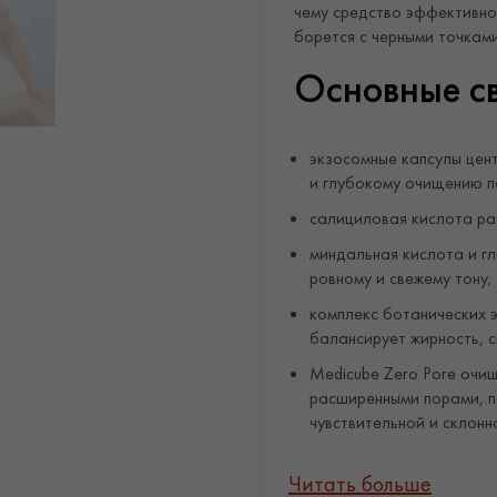
чему средство эффективно 
борется с черными точками
Основные св
экзосомные капсулы цен
и глубокому очищению п
салициловая кислота ра
миндальная кислота и г
ровному и свежему тону;
комплекс ботанических 
балансирует жирность, с
Medicube Zero Pore очи
расширенными порами, п
чувствительной и склонно
Способ при
Читать больше