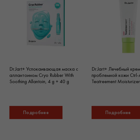
Dr.Jart+ Успокаивающая маска с
Dr.Jart+ Лечебный кре
аллантоином Cryo Rubber With
проблемной кожи Ctrl-
Soothing Allantoin, 4 g + 40 g
Teatreement Moisturizer
Подробнее
Подробнее