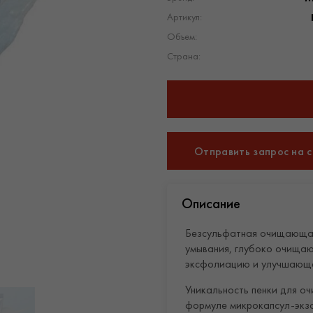
Артикул:
Объем:
Страна:
Отправить запрос на 
Описание
Безсульфатная очищающая 
умывания, глубоко очища
эксфолиацию и улучшающе
Уникальность пенки для оч
формуле микрокапсул-экз