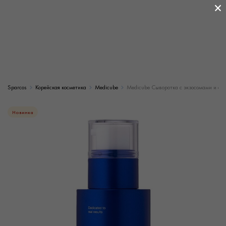
×
Sparcos
Корейская косметика
Medicube
Medicube Сыворотка с экзосомами и сп
Новинка