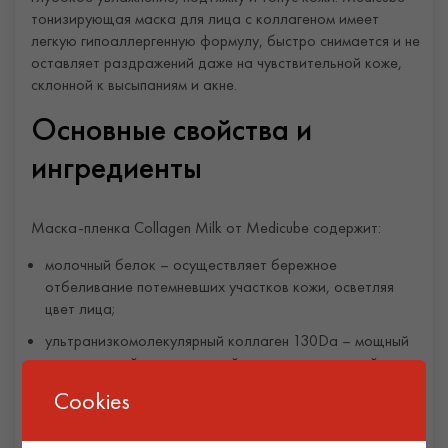
тонизирующая маска для лица с коллагеном имеет
легкую гипоаллергенную формулу, быстро снимается и не
оставляет раздражений даже на чувствительной коже,
склонной к высыпаниям и акне.
Основные свойства и
ингредиенты
Маска-пленка Collagen Milk от Medicube содержит:
молочный белок – осуществляет бережное
отбеливание потемневших участков кожи, осветляя
цвет лица;
ультранизкомолекулярный коллаген 130Da – мощный
увлажняющий и питательный компонент, который
быстро впитывается кожей и восстанавливает
Cookies
упругость и гладкость;
глутатион и 5% ниацинамид выравнивают тон и