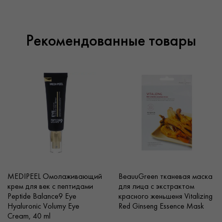
гривен, если же закупка нужна на большую сумму –
покупателям начисляются дополнительные скидки.
Доставка косметики доступна по Киеву и в целом по
Рекомендованные товары
Украине.
MEDIPEEL Омолаживающий
BeauuGreen тканевая маска
крем для век с пептидами
для лица с экстрактом
Peptide Balance9 Eye
красного женьшеня Vitalizing
Hyaluronic Volumy Eye
Red Ginseng Essence Mask
Cream, 40 ml