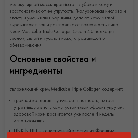
молекулярной массы проникают глубоко в кожу и
восстанавливают ее упругость. Гиалуроновая кислота и
эластин уменьшают морщины, делают кожу мягкой,
выравнивают тон и разглаживают поверхность лица.
Крем Medicube Triple Collagen Cream 4.0 подходит
зрелой, вялой и тусклой коже, страдающей от
обезвоживания.
Основные свойства и
ингредиенты
Увлажняющий крем Medicube Triple Collagen содержит:
тройной коллаген – улучшает плотность, питает
утратившую влагу кожу, устойчивый эффект упругой,
здоровой кожи достигается уже после 4 недель
использования;
LINK N LIFT – качественный эластин из Франции,
который прекрасно увлажняет и возвращает коже